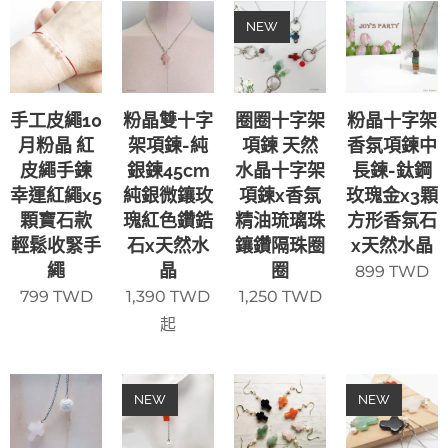
NEW
手工皮繩10
粉晶雙十字
圈圈十字架
粉晶十字架
月粉晶 紅
架項鍊-純
項鍊 天然
香氛項鍊中
皮繩手鍊
銀鍊45cm
水晶十字架
長鍊-鈦鋼
幸運紅繩x5
純銀微鑲玫
項鍊x香氛
玫瑰金x3顆
顆寶石款
瑰紅色鑽鋯
精油琉璃珠
方形香氛石
輕鬆收緊手
石x天然水
鑲鑽隔珠圈
x天然水晶
繩
晶
圈
899
TWD
799
TWD
1,390
TWD
1,250
TWD
起
NEW
NEW