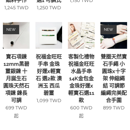
細料手作
選1 可調式
1,150
TWD
1,245
TWD
1,250
TWD
NEW
NEW
寶石項鍊
祝福金旺旺
客製化禮物
雙圈天然寶
12mm黑碧
手串 金珠
祝福金旺旺
石手繩 小
璽銀鍊 十
好運x輕寶
水晶手串
圓珠x十字
月誕生石
石 選2款 澳
14K金包金
架 伸縮繩
圓珠天然石
洲玉 西瓜
金珠好運x
結 可調節
項鍊 鍊長
碧璽
輕寶石選11
編繩完美配
可調
款
合手圍
1,099
TWD
699
TWD
600
TWD
899
TWD
起
起