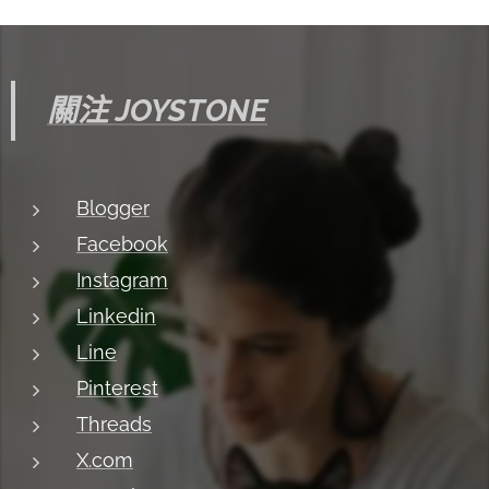
關注 JOYSTONE
Blogger
Facebook
Instagram
Linkedin
Line
Pinterest
Threads
X.com