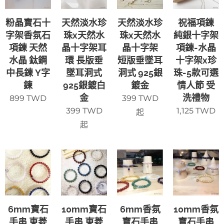
粉晶寶石十
天然淡水珍
天然淡水珍
祝福項鍊
字架香氛石
珠x天然水
珠x天然水
純銀十字架
項鍊 天然
晶十字架耳
晶十字架
項鍊-水晶
水晶 鈦鋼
環 長版垂
短版垂墜耳
十字架x珍
中長鍊 Y字
墜耳洞式
洞式 925銀
珠-5款可選
鍊
925銀鍍白
鍍金
情人節 受
金
洗禮物
899
TWD
399
TWD
399
TWD
1,125
TWD
起
起
6mm寶石
10mm寶石
6mm香氛
10mm香氛
手串 東菱
手串 東菱
寶石手串
寶石手串