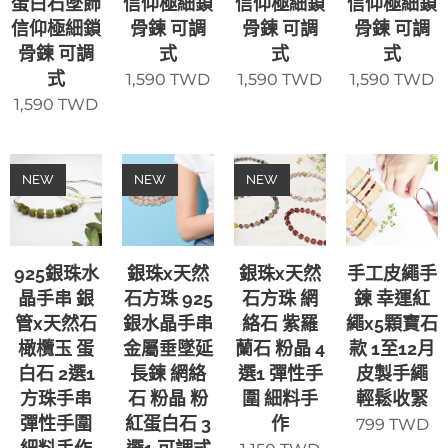
蛋白石墜飾
信仰極細鎖
信仰極細鎖
信仰極細鎖
信仰極細鎖
骨鍊 可調
骨鍊 可調
骨鍊 可調
骨鍊 可調
式
式
式
式
1,590
TWD
1,590
TWD
1,590
TWD
1,590
TWD
NEW
NEW
NEW
925銀珠水
銀珠x天然
銀珠x天然
手工皮繩手
晶手串 銀
石方珠 925
石方珠 網
鍊 幸運紅
管x天然石
銀水晶手串
絡石 紫羅
繩x5顆寶石
橄欖玉 蛋
金屬垂墜延
蘭石 粉晶 4
款 1至12月
白石 2選1
長鍊 網絡
選1 彈性手
皮製手繩
方珠手串
石 粉晶 粉
圍 細料手
輕鬆收緊
彈性手圍
紅蛋白石 3
作
799
TWD