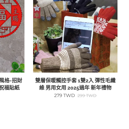
風格-招財
雙層保暖觸控手套 1雙2入 彈性毛纖
聯祝福貼紙
維 男用女用 2025過年 新年禮物
279
TWD
299
TWD