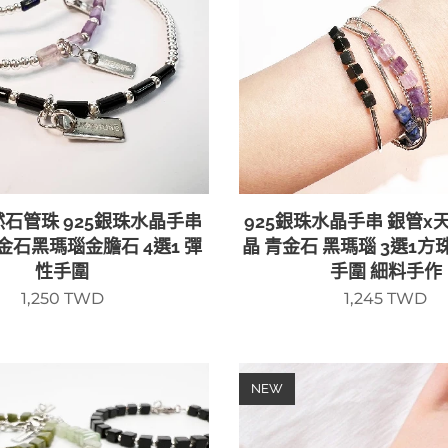
然石管珠 925銀珠水晶手串
925銀珠水晶手串 銀管x
金石黑瑪瑙金膽石 4選1 彈
晶 青金石 黑瑪瑙 3選1方
性手圍
手圍 細料手作
1,250
TWD
1,245
TWD
NEW