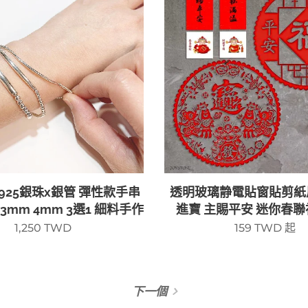
925銀珠x銀管 彈性款手串
透明玻璃静電貼窗貼剪紙
3mm 4mm 3選1 細料手作
進寶 主賜平安 迷你春
1,250
TWD
159
TWD
起
下一個