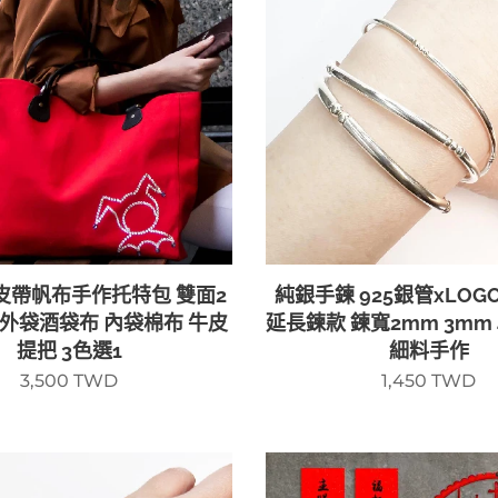
皮帶帆布手作托特包 雙面2
純銀手鍊 925銀管xLO
 外袋酒袋布 內袋棉布 牛皮
延長鍊款 鍊寬2mm 3mm 
提把 3色選1
細料手作
3,500
TWD
1,450
TWD