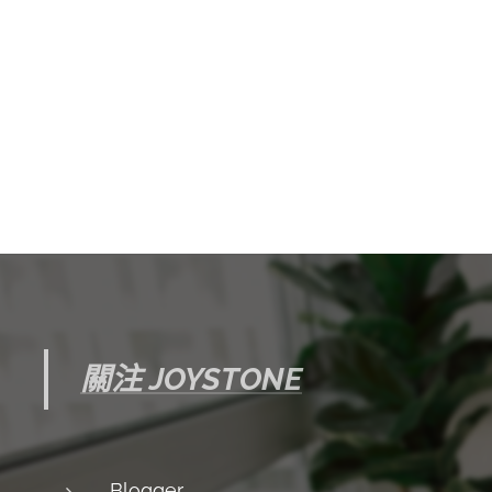
關注 JOYSTONE
Blogger