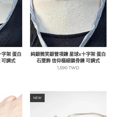
十字架 蛋白
純銀微笑銀管項鍊 星球x十字架 蛋白
 可調式
石墜飾 信仰極細鎖骨鍊 可調式
1,590
TWD
NEW