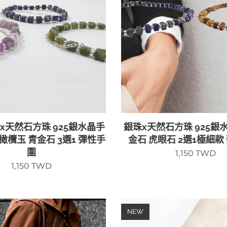
x天然石方珠 925銀水晶手
銀珠x天然石方珠 925銀
橄欖玉 青金石 3選1 彈性手
金石 虎眼石 2選1極細款
圍
1,150
TWD
1,150
TWD
NEW