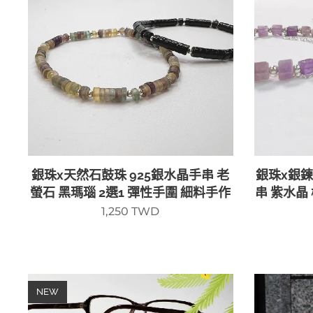
銀珠x天然石鼓珠 925銀水晶手串 老
銀珠x銀鍊
螢石 黑瑪瑙 2選1 彈性手圍 細料手作
串 紫水晶 
1,250
TWD
NEW