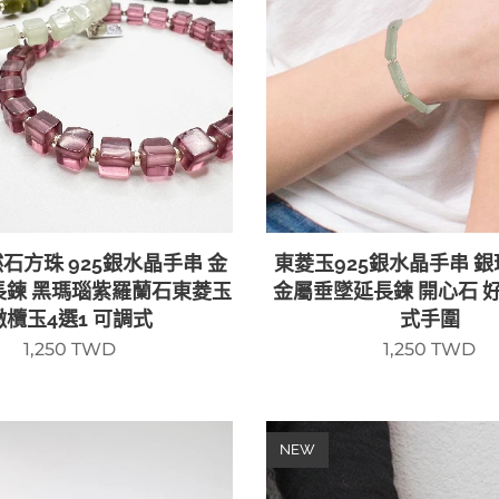
石方珠 925銀水晶手串 金
東菱玉925銀水晶手串 銀
長鍊 黑瑪瑙紫羅蘭石東菱玉
金屬垂墜延長鍊 開心石 
橄欖玉4選1 可調式
式手圍
1,250
TWD
1,250
TWD
NEW