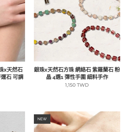
珠x天然石
銀珠x天然石方珠 網絡石 紫羅蘭石 粉
好運石 可調
晶 4選1 彈性手圍 細料手作
1,150
TWD
NEW