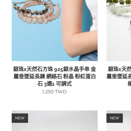
銀珠x天然石方珠 925銀水晶手串 金
銀珠x天然
屬垂墜延長鍊 網絡石 粉晶 粉紅蛋白
屬垂墜延
石 3選1 可調式
1,250
TWD
NEW
NEW