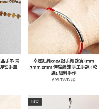
水晶手串 青
幸運紅繩x925銀手繩 鍊寬4mm
 彈性手圍
3mm 2mm 伸縮繩結 手工手鍊 4款
選1 細料手作
699
TWD
起
NEW