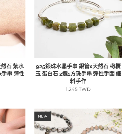
天然石 紫水
925銀珠水晶手串 銀管x天然石 橄欖
珠手串 彈性
玉 蛋白石 2選1方珠手串 彈性手圍 細
料手作
1,245
TWD
NEW