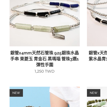
銀管x4mm天然石管珠 925銀珠水晶
銀管x天
手串 東菱玉 青金石 黑瑪瑙 管珠3選1
紫水晶青
彈性手圍
1,250
TWD
NEW
NEW