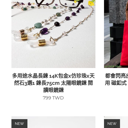
多用途水晶長鍊 14K包金x仿珍珠x天
都會閃亮
然石3選1 鍊長75cm 太陽眼鏡鍊 閱
用 磁釦式
讀眼鏡鍊
799
TWD
NEW
NEW