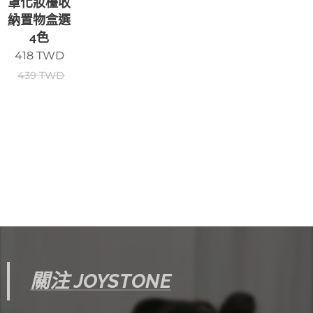
罩化妝檯收
納置物盒選
4色
418
TWD
439
TWD
關注 JOYSTONE