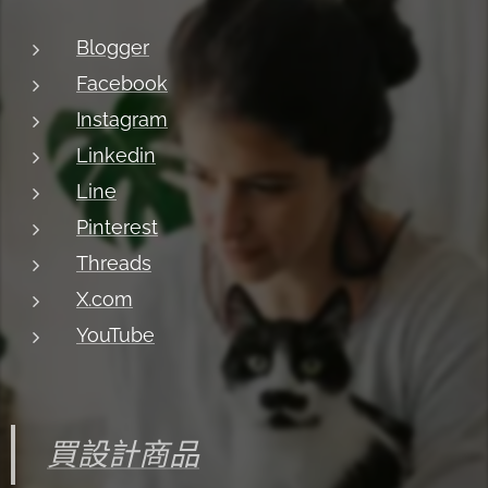
Blogger
Facebook
Instagram
Linkedin
Line
Pinterest
Threads
X.com
YouTube
買設計商品