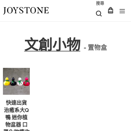
搜尋
文創小物
- 置物盒
快速出貨
治癒系大Q
鴨 迷你植
物盆器 口