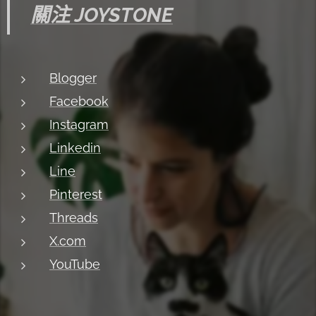
關注 JOYSTONE
Blogger
Facebook
Instagram
Linkedin
Line
Pinterest
Threads
X.com
YouTube