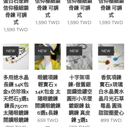
蛋白石墜飾
信仰極細鎖
信仰極細鎖
信仰極細鎖
信仰極細鎖
骨鍊 可調
骨鍊 可調
骨鍊 可調
骨鍊 可調
式
式
式
式
1,590
TWD
1,590
TWD
1,590
TWD
1,590
TWD
NEW
NEW
NEW
NEW
多用途水晶
眼鏡項鍊
十字架項
香氛項鍊
長鍊 14K包
輕寶石 x
鍊-做舊銀
寶石x琉璃
金x仿珍珠x
14K包金 太
面鑄造鏤空
白水晶黃水
天然石3選1
陽眼鏡鍊
圓形小吊墜
晶月光石草
鍊長75cm
閱讀眼鏡鍊
鍍銀鍊 鈦
莓晶 圓珠
太陽眼鏡鍊
6選1長鍊
鋼鍊 真皮
甜甜圈愛心
閱讀眼鏡鍊
鍊 3選1
659
TWD
899
TWD