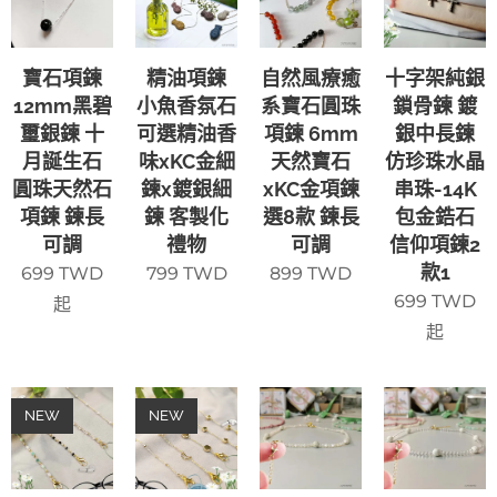
寶石項鍊
精油項鍊
自然風療癒
十字架純銀
12mm黑碧
小魚香氛石
系寶石圓珠
鎖骨鍊 鍍
璽銀鍊 十
可選精油香
項鍊 6mm
銀中長鍊
月誕生石
味xKC金細
天然寶石
仿珍珠水晶
圓珠天然石
鍊x鍍銀細
xKC金項鍊
串珠-14K
項鍊 鍊長
鍊 客製化
選8款 鍊長
包金鋯石
可調
禮物
可調
信仰項鍊2
款1
699
TWD
799
TWD
899
TWD
699
TWD
起
起
NEW
NEW