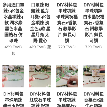
多用途口罩
口罩鍊 眼
DIY材料包
DIY材料包
鍊14K包金
鏡鍊 藍芽
串珠項鍊
串珠項鍊
水晶項鍊4
耳機14K包
珍珠貝祝福
白水晶祝福
款 湖水綠
金項鍊 淡
寶石x香氛
寶石x香氛
黑色水晶
金色5款 星
石 教學影
石 附教學
圓鋯石 仿
星月亮 太
片 鍊長可
影片 鍊長
珍珠
陽 愛心
調
可調
459
TWD
419
TWD
起
729
TWD
729
TWD
起
DIY材料包
DIY材料包
DIY材料包
DIY材料包
串珠項鍊
紅紋石串珠
串珠項鍊
香氛石x誕
澳洲玉祝福
項鍊 祝福
祝福寶石x
生石項鍊