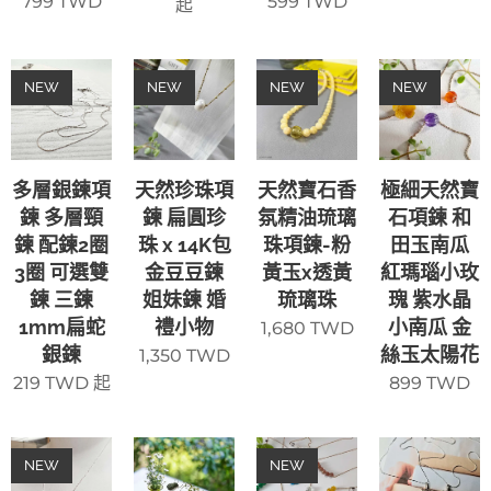
799
TWD
599
TWD
起
NEW
NEW
NEW
NEW
多層銀鍊項
天然珍珠項
天然寶石香
極細天然寶
鍊 多層頸
鍊 扁圓珍
氛精油琉璃
石項鍊 和
鍊 配鍊2圈
珠 x 14K包
珠項鍊-粉
田玉南瓜
3圈 可選雙
金豆豆鍊
黃玉x透黃
紅瑪瑙小玫
鍊 三鍊
姐妹鍊 婚
琉璃珠
瑰 紫水晶
1mm扁蛇
禮小物
小南瓜 金
1,680
TWD
銀鍊
絲玉太陽花
1,350
TWD
219
TWD
起
899
TWD
NEW
NEW