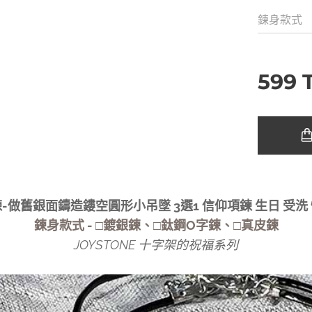
鍊身款式
599
-做舊銀面鑄造鏤空圓形小吊墜 3選1 信仰項鍊 生日 受洗
鍊身款式 - □鍍銀鍊、□鈦鋼O字鍊、□真皮鍊
JOYSTONE 十字架的祝福系列