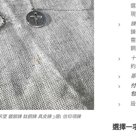
選
現
鍊
鍊
需
鋼
十
約
付
包
設
 鍍銀鍊 鈦鋼鍊 真皮鍊 3選1 信仰項鍊
做舊銀面 鈦鋼鍊長可調 信仰項鍊
造鏤空圓形小吊墜 鍍銀鍊
造鏤空圓形小吊墜 真皮鍊
、□鈦鋼O字鍊、□真皮鍊
選擇一