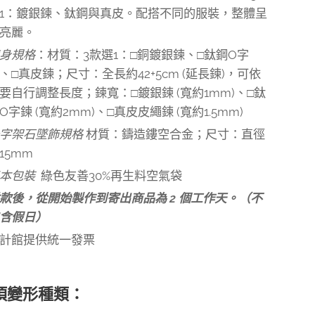
1：鍍銀鍊、鈦鋼與真皮。配搭不同的服裝，整體呈
亮麗。
身規格
：材質：3款選1：□銅鍍銀鍊、□鈦鋼O字
、□真皮鍊；尺寸：全長約42+5cm (延長鍊)，可依
要自行調整長度；鍊寬：□鍍銀鍊 (寬約1mm)、□鈦
O字鍊 (寬約2mm)、□真皮皮繩鍊 (寬約1.5mm)
字架石墜飾規格
材質：鑄造鏤空合金；尺寸：直徑
15mm
基本包裝
綠色友善30%再生料空氣袋
款後，從開始製作到寄出商品為 2 個工作天。（不
含假日）
計館提供統一發票
項變形種類：