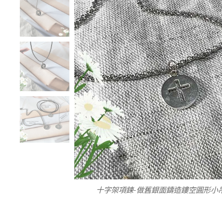
十字架項鍊-做舊銀面鑄造鏤空圓形小吊墜
十字架項鍊-鑄造鏤空圓形小吊墜
十字架項鍊-做舊銀面鑄
十字架項鍊-做舊銀面鑄
鍊身材質 - □鍍銀鍊