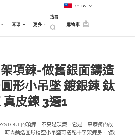
ZH-TW
搜尋
耳環
更多
購物車
架項鍊-做舊銀面鑄造
圓形小吊墜 鍍銀鍊 鈦
 真皮鍊 3選1
OYSTONE的項鍊，不只是項鍊。它是一串療癒的故
。時尚鑄造圓形鏤空小吊墜可搭配十字架鍊身，3款