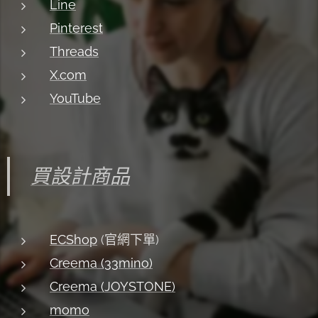
Line
Pinterest
Threads
X.com
YouTube
買設計商品
ECShop
(官網下單)
Creema (33mino)
Creema (JOYSTONE)
momo