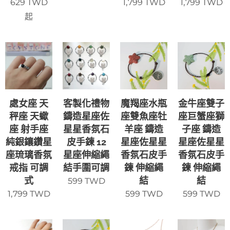
629
TWD
1,799
TWD
1,799
TWD
起
處女座 天
客製化禮物
魔羯座水瓶
金牛座雙子
秤座 天蠍
鑄造星座佐
座雙魚座牡
座巨蟹座獅
座 射手座
星星香氛石
羊座 鑄造
子座 鑄造
純銀鑲鑽星
皮手鍊 12
星座佐星星
星座佐星星
座琉璃香氛
星座伸縮繩
香氛石皮手
香氛石皮手
戒指 可調
結手圍可調
鍊 伸縮繩
鍊 伸縮繩
式
結
結
599
TWD
1,799
TWD
599
TWD
599
TWD