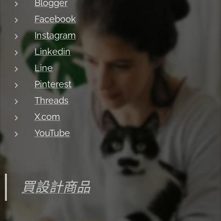
Blogger
Facebook
Instagram
Linkedin
Line
Pinterest
Threads
X.com
YouTube
買設計商品