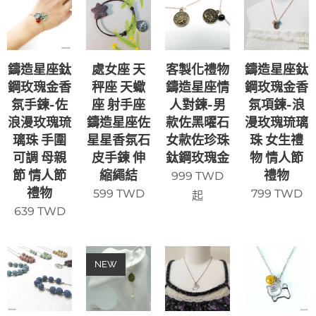
鑄造星座鈦
處女座 天
客製化禮物
鑄造星座鈦
鋼玫瑰金香
秤座 天蠍
鑄造星座情
鋼玫瑰金香
氛手鍊-佐
座 射手座
人對鍊-男
氛項鍊-浪
浪漫玫瑰琉
鑄造星座佐
款佐黑曜石
漫玫瑰琉璃
璃珠 手圍
星星香氛石
女款佐珍珠
珠 女生禮
可調 母親
皮手鍊 伸
鈦鋼玫瑰金
物 情人節
節 情人節
縮繩結
禮物
999
TWD
禮物
599
TWD
799
TWD
起
639
TWD
NEW