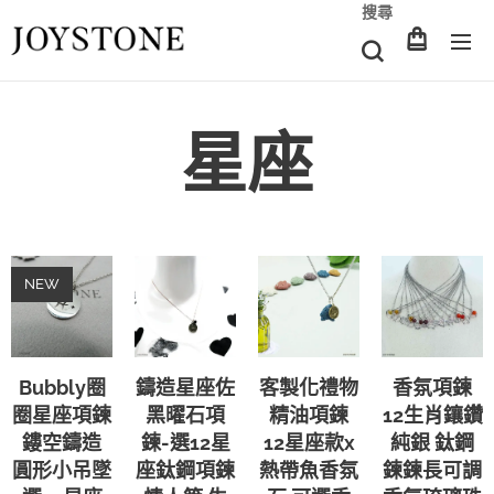
搜尋
星座
NEW
Bubbly圈
鑄造星座佐
客製化禮物
香氛項鍊
圈星座項鍊
黑曜石項
精油項鍊
12生肖鑲鑽
鏤空鑄造
鍊-選12星
12星座款x
純銀 鈦鋼
圓形小吊墜
座鈦鋼項鍊
熱帶魚香氛
鍊鍊長可調