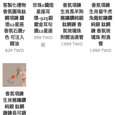
客製化禮物
珍珠x鑄造
香氛項鍊
香氛項鍊
香氛圓珠鈦
星座耳
生肖馬羊狗
生肖鼠牛虎
鋼項鍊 鑄
環-925銀
豬鑲鑽純銀
兔龍蛇鑲鑽
造12星座
鍍金耳勾
鈦鋼鍊 香
純銀 鈦鋼
香氛石選7
選12星座
氛琉璃珠
鍊 香氛琉
色 可注入
附精油滴管
璃珠 附滴
399
TWD
精油
管
1,999
TWD
起
629
TWD
1,999
TWD
香氛項鍊
生肖豬鑲鑽
純銀 鈦鋼
鍊鍊長可調