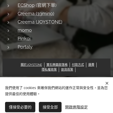
ECShop
(官網下單)
Creema (33mino)
Creema (JOYSTONE)
momo
Pinkoi
Portaly
關於JOYSTONE
寶石樂園部落格
付款方式
運費
隱私權政策
退貨政策
我們使用了 cookies 來確保我們網站的運作正常與安全性，並為您
© 2018 Pat & Mary Works Ltd. All rights reserved.
Cookies
提供最佳的使用體驗。
語言
僅接受必要的
接受全部
開啟進階設定
中文 (繁體)
English