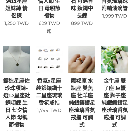
選12星座
情人節 生
石 可選香
香氛琉璃珠
姐妹鍊 情
日 母親節
味 鈦鋼中
附精油滴管
侶鍊
禮物
長鍊
1,999
TWD
1,250
TWD
629
TWD
899
TWD
起
鑄造星座佐
香氛x星座
魔羯座 水
金牛座 雙
珍珠項鍊-
純銀鑲鑽十
瓶座 雙魚
子座 巨蟹
選12星座鈦
二星座琉璃
座 牡羊座
座 獅子座
鋼項鍊 生
香氛戒指
純銀鑲鑽星
純銀鑲鑽星
日 七夕情
座琉璃香氛
座琉璃香氛
1,799
TWD
人節 母親
戒指 可調
戒指 可調
節禮物
式
式