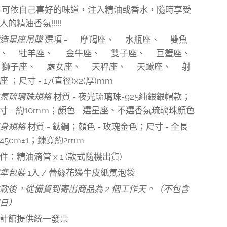
 可依自己喜好的味道，注入精油或香水，隨時享受
人的精油香氛!!!!!
鑄造星座吊墜
選項 - ♑摩羯座、♒水瓶座、♓雙魚
、♈牡羊座、 ♉金牛座、♊雙子座、♋巨蟹座、
♌獅子座、♍處女座、♎天秤座、♏天蠍座、♐射
座 ；尺寸 - 17(直徑)x2(厚)mm
氛琉璃珠規格
材質 - 夜光琉璃珠-925純銀銀帽款；
寸 - 約10mm；顏色 - 選星座、不選香氛琉璃珠顏色
鍊身規格
材質 - 鈦鋼；顏色 - 玫瑰金色；尺寸 - 全長
45cm±1；鍊寬約2mm
件：精油滴管 x 1 (款式隨機出貨)
準包裝
1入 / 蕾絲花邊牛皮紙氣泡袋
款後，從備貨到寄出商品為 2 個工作天。（不包含
日）
計館提供統一發票