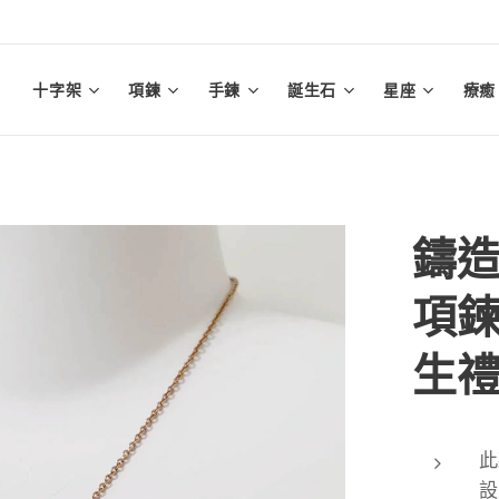
十字架
項鍊
手鍊
誕生石
星座
療癒
鑄
項鍊
生禮
此
設