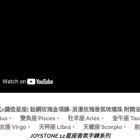
氛x鑄造星座] 鈦鋼玫瑰金項鍊-浪漫玫瑰香氛琉璃珠 附精
rius、♓雙魚座 Pisces、♈牡羊座 Aries、♉金牛座 T
座 Virgo、♎天秤座 Libra、♏天蠍座 Scorpio、♐射手座 
JOYSTONE 12星座香氛手鍊系列