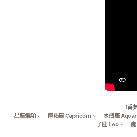
[香
星座選項 - ♑摩羯座 Capricorn、♒水瓶座 Aqua
子座 Leo、♍處女