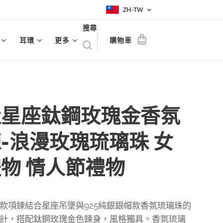
ZH-TW
搜尋
耳環
更多
購物車
造星座鈦鋼玫瑰金香氛
-浪漫玫瑰琉璃珠 女
物 情人節禮物
款項鍊結合星座吊墜與925純銀銀帽款香氛琉璃珠的
計，搭配鈦鋼玫瑰金色鍊身，風格獨具。香氛琉璃