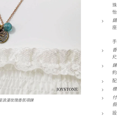
珠
怡
座
手
香
尺
約
配
標
付
-浪漫玫瑰香氛琉璃珠
雙魚座浪漫玫瑰香氛項鍊
魔羯座浪漫玫瑰香氛項鍊
水瓶座浪漫玫瑰香氛項鍊
牡羊座浪漫玫瑰香氛項鍊
玫瑰香氛項鍊
玫瑰香氛項鍊
玫瑰金項鍊-
玫瑰金項鍊-
假
設