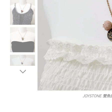
星座鈦鋼玫瑰金項鍊
JOYSTONE 
JOYSTONE 
JOYSTONE 
JOYSTONE 
金牛座浪漫
雙子座浪漫
處女座鈦鋼
天秤座鈦鋼