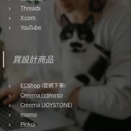
Threads
X.com
YouTube
買設計商品
ECShop
(官網下單)
Creema (33mino)
Creema (JOYSTONE)
momo
Pinkoi