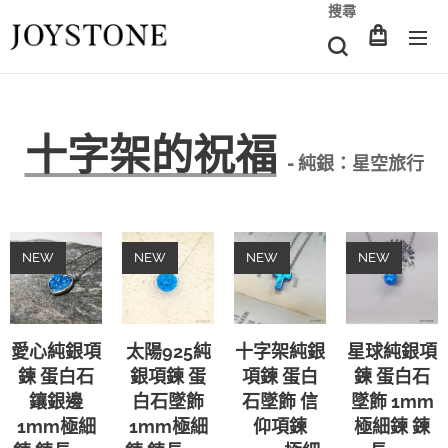
搜尋
十字架的祝福
- 純銀：星空旅行
NEW
NEW
NEW
NEW
愛心純銀項
太陽925純
十字架純銀
星球純銀項
鍊 蛋白石
銀項鍊 蛋
項鍊 蛋白
鍊 蛋白石
鑲銀邊
白石墜飾
石墜飾 信
墜飾 1mm
1mm極細
1mm極細
仰項鍊
極細鍊 鍊