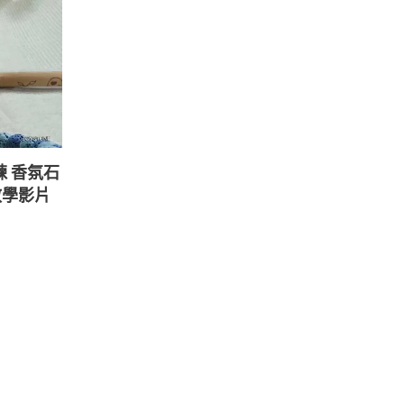
鍊 香氛石
教學影片