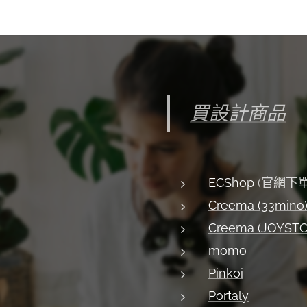
買設計商品
ECShop
(官網下單
Creema (33mino
Creema (JOYST
momo
Pinkoi
Portaly