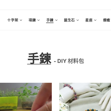
十字架
項鍊
手鍊
誕生石
星座
療癒
手鍊
- DIY 材料包