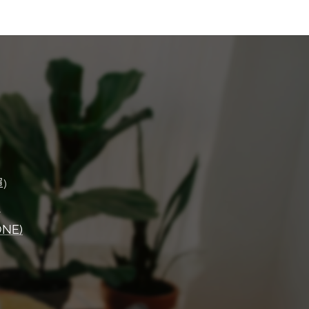
)
)
ONE)