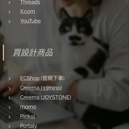
Threads
X.com
YouTube
買設計商品
ECShop
(官網下單)
Creema (33mino)
Creema (JOYSTONE)
momo
Pinkoi
Portaly