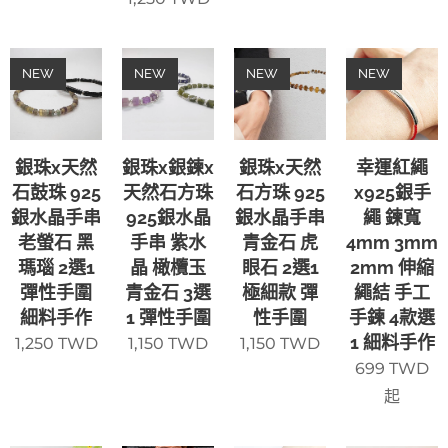
NEW
NEW
NEW
NEW
銀珠x天然
銀珠x銀鍊x
銀珠x天然
幸運紅繩
石鼓珠 925
天然石方珠
石方珠 925
x925銀手
銀水晶手串
925銀水晶
銀水晶手串
繩 鍊寬
老螢石 黑
手串 紫水
青金石 虎
4mm 3mm
瑪瑙 2選1
晶 橄欖玉
眼石 2選1
2mm 伸縮
彈性手圍
青金石 3選
極細款 彈
繩結 手工
細料手作
1 彈性手圍
性手圍
手鍊 4款選
1 細料手作
1,250
TWD
1,150
TWD
1,150
TWD
699
TWD
起