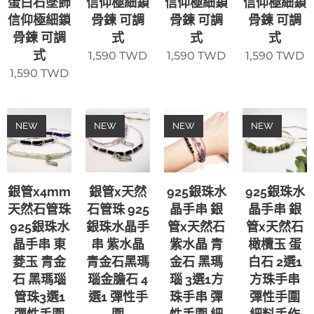
蛋白石墜飾
信仰極細鎖
信仰極細鎖
信仰極細鎖
信仰極細鎖
骨鍊 可調
骨鍊 可調
骨鍊 可調
骨鍊 可調
式
式
式
式
1,590
TWD
1,590
TWD
1,590
TWD
1,590
TWD
NEW
NEW
NEW
NEW
銀管x4mm
銀管x天然
925銀珠水
925銀珠水
天然石管珠
石管珠 925
晶手串 銀
晶手串 銀
925銀珠水
銀珠水晶手
管x天然石
管x天然石
晶手串 東
串 紫水晶
紫水晶 青
橄欖玉 蛋
菱玉 青金
青金石黑瑪
金石 黑瑪
白石 2選1
石 黑瑪瑙
瑙金膽石 4
瑙 3選1方
方珠手串
管珠3選1
選1 彈性手
珠手串 彈
彈性手圍