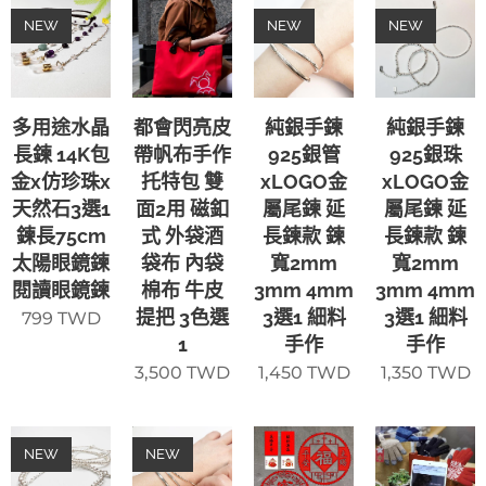
NEW
NEW
NEW
多用途水晶
都會閃亮皮
純銀手鍊
純銀手鍊
長鍊 14K包
帶帆布手作
925銀管
925銀珠
金x仿珍珠x
托特包 雙
xLOGO金
xLOGO金
天然石3選1
面2用 磁釦
屬尾鍊 延
屬尾鍊 延
鍊長75cm
式 外袋酒
長鍊款 鍊
長鍊款 鍊
太陽眼鏡鍊
袋布 內袋
寬2mm
寬2mm
閱讀眼鏡鍊
棉布 牛皮
3mm 4mm
3mm 4mm
提把 3色選
3選1 細料
3選1 細料
799
TWD
1
手作
手作
3,500
TWD
1,450
TWD
1,350
TWD
NEW
NEW