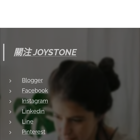
關注 JOYSTONE
Blogger
Facebook
Instagram
Linkedin
Line
Pinterest