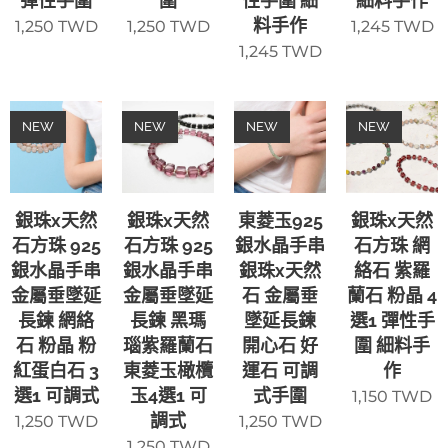
彈性手圍
圍
性手圍 細
細料手作
料手作
1,250
TWD
1,250
TWD
1,245
TWD
1,245
TWD
NEW
NEW
NEW
NEW
銀珠x天然
銀珠x天然
東菱玉925
銀珠x天然
石方珠 925
石方珠 925
銀水晶手串
石方珠 網
銀水晶手串
銀水晶手串
銀珠x天然
絡石 紫羅
金屬垂墜延
金屬垂墜延
石 金屬垂
蘭石 粉晶 4
長鍊 網絡
長鍊 黑瑪
墜延長鍊
選1 彈性手
石 粉晶 粉
瑙紫羅蘭石
開心石 好
圍 細料手
紅蛋白石 3
東菱玉橄欖
運石 可調
作
選1 可調式
玉4選1 可
式手圍
1,150
TWD
調式
1,250
TWD
1,250
TWD
1,250
TWD