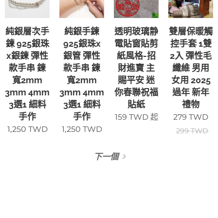
純銀層次手
純銀手鍊
透明玻璃静
雙層保暖觸
鍊 925銀珠
925銀珠x
電貼窗貼剪
控手套 1雙
x銀鍊 彈性
銀管 彈性
紙風格-招
2入 彈性毛
款手串 鍊
款手串 鍊
財進寶 主
纖維 男用
寬2mm
寬2mm
賜平安 迷
女用 2025
3mm 4mm
3mm 4mm
你春聯祝福
過年 新年
3選1 細料
3選1 細料
貼紙
禮物
手作
手作
159
TWD
起
279
TWD
1,250
TWD
1,250
TWD
299
TWD
下一個