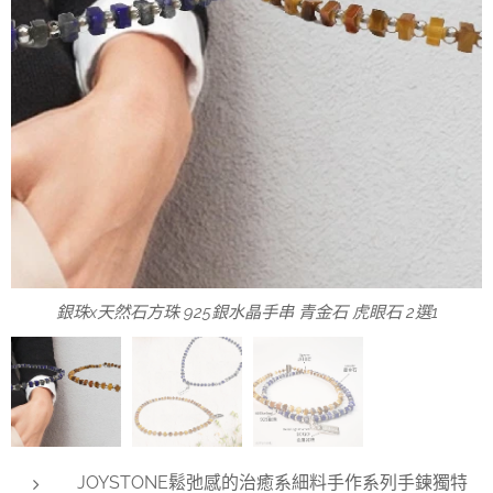
銀珠x天然石方珠 925銀水晶手串 青金石 虎眼石 2選1
925銀水晶手串 青金石 虎眼石 2選1極細款 彈性手圍
彈性手圍-15-17cm-寬約2mm
JOYSTONE鬆弛感的治癒系細料手作系列手鍊獨特