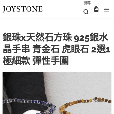
搜尋
銀珠x天然石方珠 925銀水
晶手串 青金石 虎眼石 2選1
極細款 彈性手圍