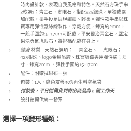
時尚設計款，表現自我風格和特色。天然石方珠手串
2款選1：青金石、虎眼石，搭配925銀珠，單獨或累
加配戴，舉手投足展現纖細、輕柔。彈性款手串以珠
寶專用彈性蠶絲線製作，穿戴方便，鍊寬約2mm，
一般手圍約15-17cm可配戴。平安醫治青金石，堅定
果決勇氣虎眼石，將祝福配戴在身上。
鍊身
材質 - 天然石選項：✅青金石、✅虎眼石；
925銀珠、logo金屬吊牌、珠寶編織專用彈性線；尺
寸 - 鍊寬2mm ，彈性手圍約15-17cm
配件：附贈拭銀布一張
包裝：1入、綠色友善30%再生料空氣袋
付款後，平日從備貨到寄出商品為 2 個工作天
設計館提供統一發票
選擇一項變形種類：