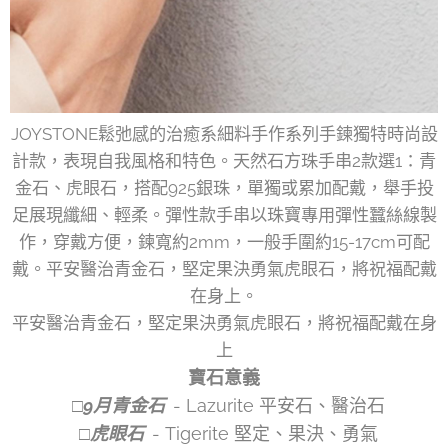
JOYSTONE鬆弛感的治癒系細料手作系列手鍊獨特時尚設
計款，表現自我風格和特色。天然石方珠手串2款選1：青
金石、虎眼石，搭配925銀珠，單獨或累加配戴，舉手投
足展現纖細、輕柔。彈性款手串以珠寶專用彈性蠶絲線製
作，穿戴方便，鍊寬約2mm，一般手圍約15-17cm可配
戴。平安醫治青金石，堅定果決勇氣虎眼石，將祝福配戴
在身上。
平安醫治青金石，堅定果決勇氣虎眼石，將祝福配戴在身
上
寶石意義
□9月青金石
- Lazurite 平安石、醫治石
□虎眼石
- Tigerite 堅定、果決、勇氣