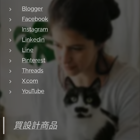
Blogger
Facebook
Instagram
Linkedin
Line
Pinterest
Threads
X.com
YouTube
買設計商品