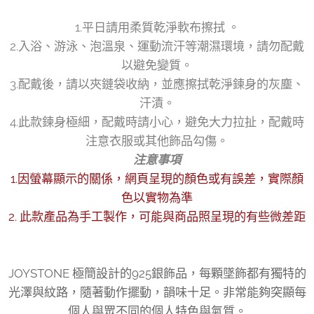
1.平日請用柔質乾淨軟布擦拭 。
2.入浴、游泳、泡溫泉、運動流汗等潮濕環境，請勿配戴
以避免變質。
3.配戴後，請以夾鏈袋收納，並應擦拭乾淨鍊身的灰塵、
汗漬。
4.此款鍊身極細，配戴時請小心，避免大力拉扯，配戴時
注意衣服或其他飾品勾傷。
注意事項
1.因螢幕顯示的關係，網頁呈現的顏色或有誤差，實際顏
色以實物為準
2. 此款產品為手工製作，可能與商品照呈現的有些微差距
JOYSTONE 極簡設計的925銀飾品，每顆墜飾都有獨特的
光澤與紋路，隨著動作擺動，韻味十足。非常能夠突顯每
個人與眾不同的個人特色與氣質。