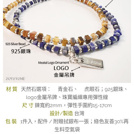
材 質
天然石選項：✅青金石、✅虎眼石；925銀珠、
logo金屬吊牌、珠寶編織專用彈性線
尺 寸
鍊寬約2mm，彈性手圍約15-17cm
設計/製造
台灣
包 裝
1件入，配件 / 附贈拭銀布一張；綠色友善30%再
生料空氣袋