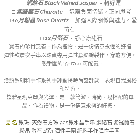
□ 網絡石 Black Veined Jasper
- 轉好運
□ 紫羅蘭石 Charoite
- 遠離負面情緒，正向思考
□ 10月粉晶 Rose Quartz
- 加強人際關係與魅力。愛
情石
□ 12月螢石
- 靜心療癒石
寶石的珍貴意義，作為禮物，是一份情意永恆的好禮
彈性款層次手串以珠寶專用彈性蠶絲線製作，穿戴方便，
一般手圍約15-17cm可配戴。
治癒系細料手作系列手鍊獨特時尚設計款，表現自我風格
和特色。
整體呈現亮麗與光澤，是一款簡潔、時尚、易搭配的單
品。作為禮物，是一份情意永恆的好禮。
品 名
銀珠x天然石方珠 925銀水晶手串 網絡石 紫羅蘭石
粉晶 螢石 4選1 彈性手圍 細料手作彈性手圍