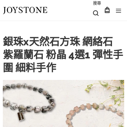
搜尋
銀珠x天然石方珠 網絡石
紫羅蘭石 粉晶 4選1 彈性手
圍 細料手作