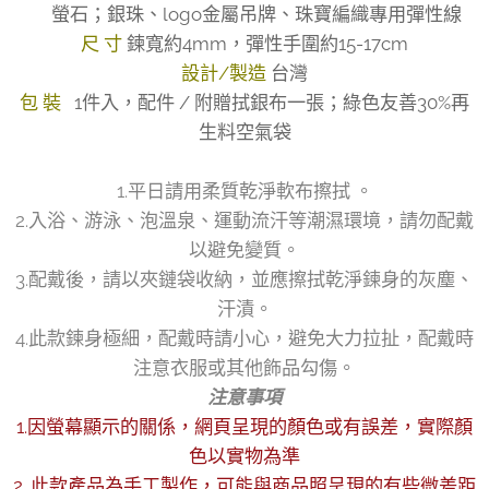
✅螢石；銀珠、logo金屬吊牌、珠寶編織專用彈性線
尺 寸
鍊寬約4mm，彈性手圍約15-17cm
設計/製造
台灣
包 裝
1件入，配件 / 附贈拭銀布一張；綠色友善30%再
生料空氣袋
1.平日請用柔質乾淨軟布擦拭 。
2.入浴、游泳、泡溫泉、運動流汗等潮濕環境，請勿配戴
以避免變質。
3.配戴後，請以夾鏈袋收納，並應擦拭乾淨鍊身的灰塵、
汗漬。
4.此款鍊身極細，配戴時請小心，避免大力拉扯，配戴時
注意衣服或其他飾品勾傷。
注意事項
1.因螢幕顯示的關係，網頁呈現的顏色或有誤差，實際顏
色以實物為準
2. 此款產品為手工製作，可能與商品照呈現的有些微差距