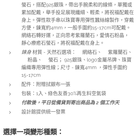
螢石，搭配925銀珠，帶出手腕柔和的線條，單獨或
累加配戴，舉手投足展現纖細、輕柔，將祝福配戴在
身上。彈性款手串以珠寶專用彈性蠶絲線製作，穿戴
方便，鍊寬約4mm，一般手圍約15-17cm可配戴。
網絡石轉好運，正向思考紫羅蘭石，愛情石粉晶，
靜心療癒石螢石，將祝福配戴在身上。
鍊身
材質 - 天然石選項：✅網絡石、✅紫羅蘭石、
✅粉晶、✅螢石； 925銀珠、logo金屬吊牌、珠寶
編織專用彈性線；尺寸 - 鍊寬4mm ，彈性手圍約
15-17cm
配件：附贈拭銀布一張
包裝：1入、綠色友善30%再生料空氣袋
付款後，平日從備貨到寄出商品為 2 個工作天
設計館提供統一發票
選擇一項變形種類：