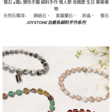
螢石 4選1 彈性手圍 細料手作 情人節 母親節 生日 畢業禮
物
天然石選項 - ✅網絡石、✅紫羅蘭石、✅粉晶、✅螢石
JOYSTONE治癒系細料手作系列