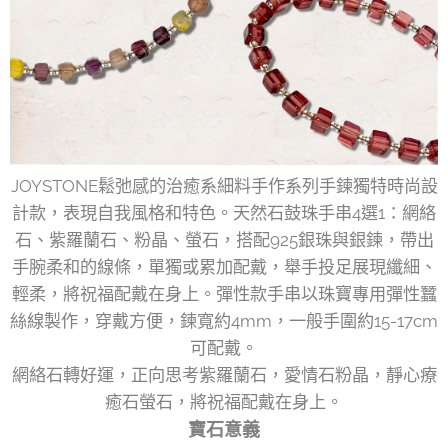
JOYSTONE鬆弛感的治癒系細料手作系列手鍊獨特時尚設
計款，表現自我風格和特色。天然石鼓珠手串4選1：網絡
石、紫羅蘭石、粉晶、螢石，搭配925銀珠與銀鍊，帶出
手腕柔和的線條，單獨或累加配戴，舉手投足展現纖細、
輕柔，將祝福配戴在身上。彈性款手串以珠寶專用彈性蠶
絲線製作，穿戴方便，鍊寬約4mm，一般手圍約15-17cm
可配戴。
網絡石轉好運，正向思考紫羅蘭石，愛情石粉晶，靜心療
癒石螢石，將祝福配戴在身上。
寶石意義