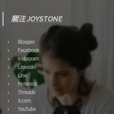
關注 JOYSTONE
Blogger
Facebook
Instagram
Linkedin
Line
Pinterest
Threads
X.com
YouTube