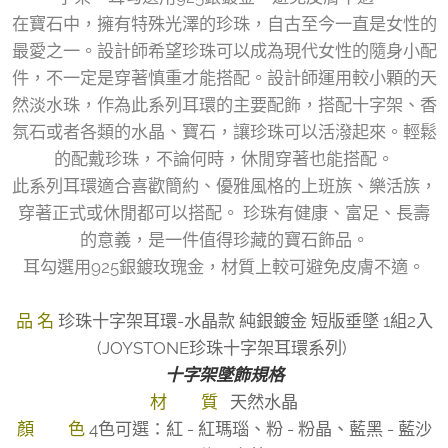
在寶石中，擁有特殊光澤的珍珠，自古至今一直是女性的
最愛之一。設計師希望珍珠可以成為現代女性的隨身小配
件，不一定是穿著慎重才能搭配。設計師運用較小顆的天
然淡水珠，作為此系列耳環的主要配飾，搭配十字架、香
氛石或者各類的水晶、寶石，讓珍珠可以活潑起來。輕鬆
的配戴珍珠，不論何時，休閒穿著也能搭配。
此系列耳環適合喜歡簡約、優雅風格的上班族、樂活族，
穿著正式或休閒都可以搭配。 珍珠有健康、富足、長壽
的意義，是一件值得珍藏的寶石飾品。
耳勾選用925銀鍍玫瑰金，材質上較可避免皮膚不適。
品 名
珍珠十字架耳環-水晶款 純銀鍍金 短版垂墜 1組2入
(JOYSTONE珍珠十字架耳環系列)
十字架墜飾規格
材 質
天然水晶
顏 色
4色可選：紅 - 紅瑪瑙、粉 - 粉晶、藍黑 - 藍沙