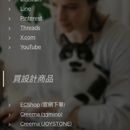
Line
Pinterest
Threads
X.com
YouTube
買設計商品
ECShop
(官網下單)
Creema (33mino)
Creema (JOYSTONE)