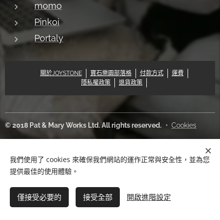
momo
Pinkoi
Portaly
關於JOYSTONE
寶石樂園部落格
付款方式
運費
隱私權政策
退貨政策
© 2018 Pat & Mary Works Ltd. All rights reserved.
Cookies
語言
我們使用了 cookies 來確保我們網站的運作正常與安全性，並為您
中文 (繁體)
English
提供最佳的使用體驗。
新增到購物車
僅接受必要的
接受全部
開啟進階設定