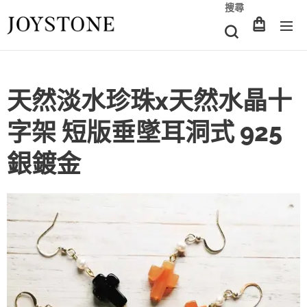
搜尋
天然淡水珍珠x天然水晶十
字架 短版垂墜耳洞式 925
銀鍍金