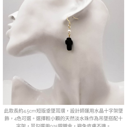
此款長約4.5cm短版垂墜耳環，設計師運用水晶十字架墜
飾，4色可選。選擇較小顆的天然淡水珠作為吊墜搭配十
字架，耳勾選用925銀鍍金，避免皮膚不適。