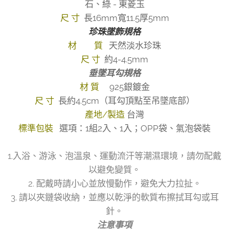
石、綠 - 東菱玉
尺 寸
長16mm寬11.5厚5mm
珍珠墜飾規格
材 質
天然淡水珍珠
尺 寸
約4-4.5mm
垂墜耳勾規格
材 質
925銀鍍金
尺 寸
長約4.5cm（耳勾頂點至吊墜底部）
產地/製造
台灣
標準包裝
選項：1組2入、1入；OPP袋、氣泡袋裝
1.入浴、游泳、泡溫泉、運動流汗等潮濕環境，請勿配戴
以避免變質。
2. 配戴時請小心並放慢動作，避免大力拉扯。
3. 請以夾鏈袋收納，並應以乾淨的軟質布擦拭耳勾或耳
針。
注意事項