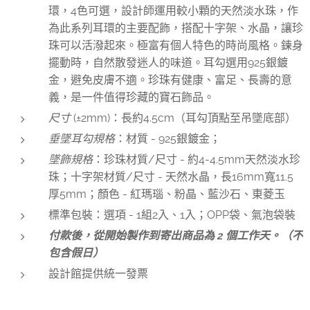
環，4色可選，設計師運用較小顆的天然淡水珠，作
為此系列耳環的主要配飾，搭配十字架、水晶，讓珍
珠可以活潑起來。極富有個人特色的時尚風格。鍊身
擺動時，自然散發迷人的味道。耳勾選用925銀鍍
金，避免皮膚不適。珍珠有健康、富足、長壽的意
義，是一件值得珍藏的寶石飾品。
尺寸
(±2mm)：長約4.5cm（耳勾頂點至吊墜底部）
垂墜耳勾規格
：材質 - 925銀鍍金；
墜飾規格
：珍珠材質/尺寸 - 約4-4.5mm天然淡水珍
珠；十字架材質/尺寸 - 天然水晶，長16mm寬11.5
厚5mm；顏色 - 紅瑪瑙、粉晶、藍沙石、東菱玉
標準包裝：選項 - 1組2入、1入；OPP袋、氣泡袋裝
付款後，從開始製作到寄出商品為 2 個工作天。（不
包含假日）
設計館提供統一發票