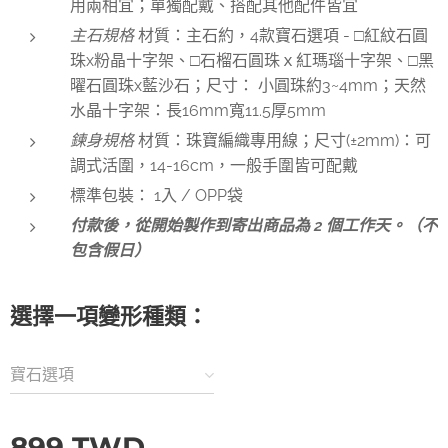
用兩相宜；單獨配戴、搭配其他配件皆宜
主石規格
材質：主石約，4款寶石選項 - □紅紋石圓
珠x粉晶十字架、□石榴石圓珠ｘ紅瑪瑙十字架、□黑
曜石圓珠x藍沙石；尺寸： 小圓珠約3~4mm；天然
水晶十字架：長16mm寬11.5厚5mm
鍊
身規格
材質：珠寶編織專用線；尺寸(±2mm)：可
調式活圍，14-16cm，一般手圍皆可配戴
標準包裝： 1入 / OPP袋
付款後，從開始製作到寄出商品為 2 個工作天。（不
包含假日）
選擇一項變形種類：
寶石選項
899
TWD