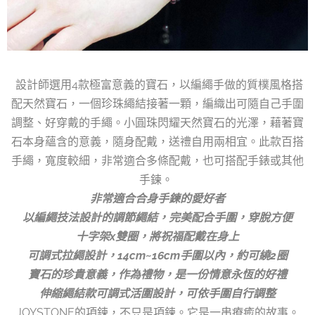
設計師選用4款極富意義的寶石，以編繩手做的質樸風格搭
配天然寶石，一個珍珠繩結接著一顆，編織出可隨自己手圍
調整、好穿戴的手繩。小圓珠閃耀天然寶石的光澤，藉著寶
石本身蘊含的意義，隨身配戴，送禮自用兩相宜。此款百搭
手繩，寬度較細，非常適合多條配戴，也可搭配手錶或其他
手鍊。
非常適合合身手鍊的愛好者
以編繩技法設計的調節繩結，完美配合手圍，穿脫方便
十字架x雙圈，將祝福配戴在身上
可調式拉繩設計，14cm~16cm手圍以內，約可繞2圈
寶石的珍貴意義，作為禮物，是一份情意永恆的好禮
伸縮繩結款可調式活圍設計，可依手圍自行調整
JOYSTONE的項鍊，不只是項鍊。它是一串療癒的故事。