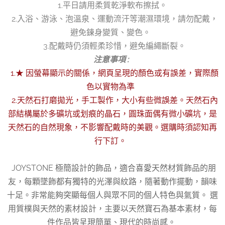
1.平日請用柔質乾淨軟布擦拭。
2.入浴、游泳、泡溫泉、運動流汗等潮濕環境，請勿配戴，
避免鍊身變質、變色。
3.配戴時仍須輕柔珍惜，避免編繩斷裂。
注意事項 :
1.★ 因螢幕顯示的關係，網頁呈現的顏色或有誤差，實際顏
色以實物為準
2.天然石打磨拋光，手工製作，大小有些微誤差。天然石內
部結構屬於多礦坑或划痕的晶石，圓珠面偶有微小礦坑，是
天然石的自然現象，不影響配戴時的美觀。選購時須認知再
行下訂。
JOYSTONE 極簡設計的飾品，適合喜愛天然材質飾品的朋
友，每顆墜飾都有獨特的光澤與紋路，隨著動作擺動，韻味
十足。非常能夠突顯每個人與眾不同的個人特色與氣質。 選
用質樸與天然的素材設計，主要以天然寶石為基本素材，每
件作品皆呈現簡單、現代的時尚感。