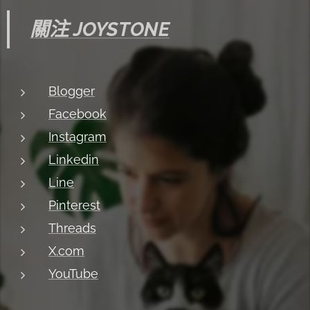
關注 JOYSTONE
Blogger
Facebook
Instagram
Linkedin
Line
Pinterest
Threads
X.com
YouTube