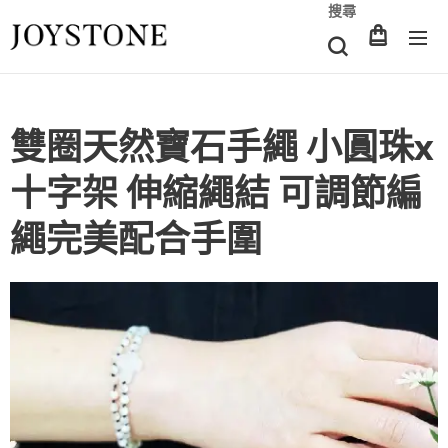
搜尋
雙圈天然寶石手繩 小圓珠x
十字架 伸縮繩結 可調節編
繩完美配合手圍