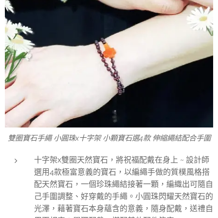
雙圈寶石手繩 小圓珠x十字架 小顆寶石選4款 伸縮繩結配合手圍
十字架x雙圈天然寶石，將祝福配戴在身上 ~ 設計師
選用4款極富意義的寶石，以編繩手做的質樸風格搭
配天然寶石，一個珍珠繩結接著一顆，編織出可隨自
己手圍調整、好穿戴的手繩。小圓珠閃耀天然寶石的
光澤，藉著寶石本身蘊含的意義，隨身配戴，送禮自