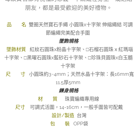
朋友，都是最受歡迎的美好禮物。
品 名
雙圈天然寶石手繩 小圓珠x十字架 伸縮繩結 可調
節編繩完美配合手圍
墜飾規格
墜飾材質
紅紋石圓珠x粉晶十字架、□石榴石圓珠ｘ紅瑪瑙
十字架、□黑曜石圓珠x藍砂石十字架、□珍珠貝圓珠x白玉髓
十字架
尺 寸
小圓珠約3~4mm；天然水晶十字架：長16mm寬
11.5厚5mm
鍊身規格
材 質
珠寶編織專用線
尺寸
可調式活圍，14-16cm，一般手圍皆可配戴
設計/製造
台灣
包 裝
OPP袋