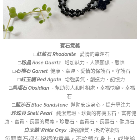
寶石意義
□紅紋石 Rhodonite
愛情的幸運石
□粉晶 Rose Quartz
增加魅力、人際關係、愛情
□石榴石 Garnet
健康、幸運、愛情的保護石。守護石
□紅玉髓 Red Agate
增強勇氣、創造力、記憶力
□黑曜石 Obsidian
- 幫助與人和睦相處，幸福快樂。幸福
石
□藍沙石 Blue Sandstone
幫助安定身心，提升專注力
□珍珠貝 Shell Pearl
純潔無瑕、珍貴的有機玉石，富有健
康、富貴、長壽的意義。珍愛石、富貴石、長壽石、健康石
白玉髓 White Onyx
增強體質，抵抗傳染病
每顆寶石都有祝福的意義，不論戴在身上，或送給