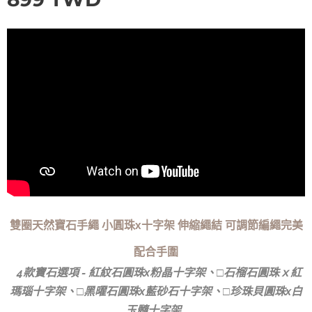
雙圈天然寶石手繩 小圓珠x十字架 伸縮繩結 可調節編繩完美
配合手圍
4款寶石選項 - 紅紋石圓珠x粉晶十字架、□石榴石圓珠ｘ紅
瑪瑙十字架、□黑曜石圓珠x藍砂石十字架、□珍珠貝圓珠x白
玉髓十字架