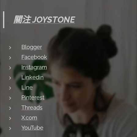
關注 JOYSTONE
Blogger
Facebook
Instagram
Linkedin
Line
Pinterest
Threads
X.com
YouTube