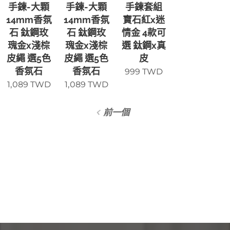
手鍊-大顆
手鍊-大顆
手鍊套組
14mm香氛
14mm香氛
寶石紅x迷
石 鈦鋼玫
石 鈦鋼玫
情金 4款可
瑰金x淺棕
瑰金x淺棕
選 鈦鋼x真
皮繩 選5色
皮繩 選5色
皮
香氛石
香氛石
999
TWD
1,089
TWD
1,089
TWD
前一個