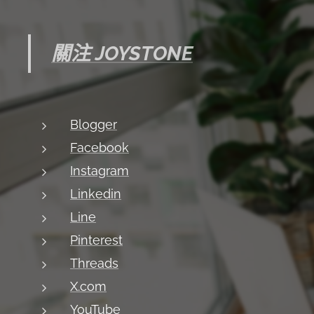
關注 JOYSTONE
Blogger
Facebook
Instagram
Linkedin
Line
Pinterest
Threads
X.com
YouTube