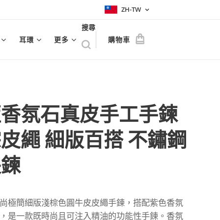
ZH-TW
搜尋
耳環
更多
購物車
藍香氛石真皮手工手鍊
皮繩 細版百搭 不鏽鋼
長鍊
尚極簡細版淺棕色圓牛皮皮繩手鍊，搭配紫色香氛
，是一款既時尚且可注入精油的功能性手鍊。香氛