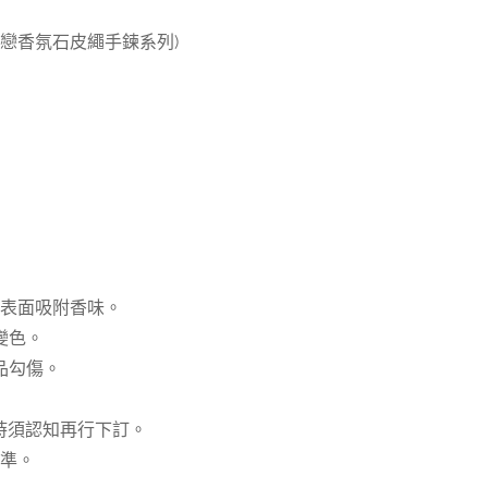
戀戀香氛石皮繩手鍊系列)
石表面吸附香味。
變色。
品勾傷。
時須認知再行下訂。
為準。