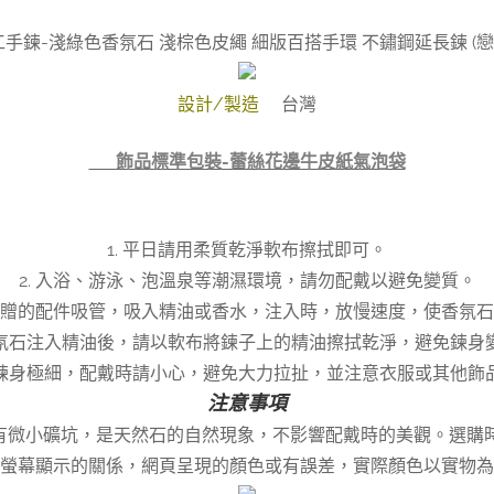
手鍊-淺綠色香氛石 淺棕色皮繩 細版百搭手環 不鏽鋼延長鍊 (
設計/製造
台灣
👉 飾品標準包裝-蕾絲花邊牛皮紙氣泡袋
1. 平日請用柔質乾淨軟布擦拭即可。
2. 入浴、游泳、泡溫泉等潮濕環境，請勿配戴以避免變質。
以附贈的配件吸管，吸入精油或香水，注入時，放慢速度，使香氛
 香氛石注入精油後，請以軟布將鍊子上的精油擦拭乾淨，避免鍊身
此款鍊身極細，配戴時請小心，避免大力拉扯，並注意衣服或其他飾
注意事項
面偶有微小礦坑，是天然石的自然現象，不影響配戴時的美觀。選購
 因螢幕顯示的關係，網頁呈現的顏色或有誤差，實際顏色以實物