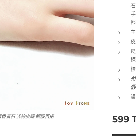
石
手
部
主
皮
尺
鍊
標
付
設
599
香氛石 淺棕皮繩 細版百搭 不鏽鋼延長鍊
香氛石 淺棕皮繩 細版百搭