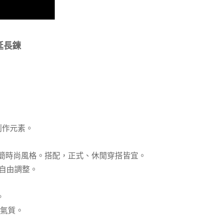
延長鍊
創作元素。
簡時尚風格。搭配，正式、休閒穿搭皆宜。
小自由調整。
。
氣質。