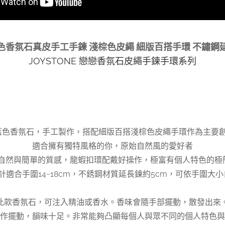
色香氛石真皮手工手鍊 淺棕色皮繩 細版百搭手環 不鏽鋼
JOYSTONE 戀戀香氛石皮繩手鍊手環系列
藍色香氛石，手工製作，搭配細版百搭淺棕色皮繩手環作為主要
適合擁有獨特風格的你，原始自然風的愛好者
的自然與簡單的質感，龍蝦扣環配戴好操作，極富有個人特色的極
設計適合手圍14~18cm，不銹鋼材質延長鍊約5cm，可依手圍大
此款香氛石，可注入精油或香水。香味會隨手部擺動，散發出來
作擺動，韻味十足。非常能夠凸顯每個人與眾不同的個人特色與