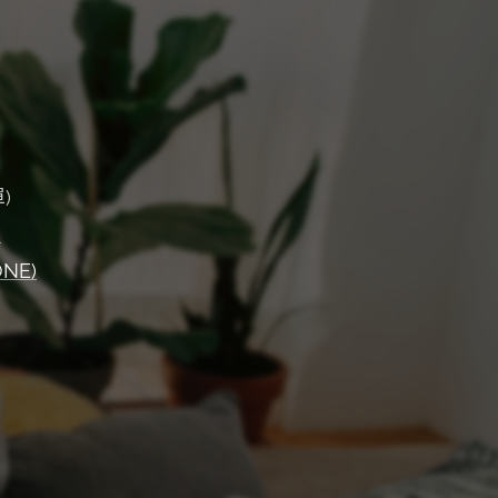
)
)
ONE)