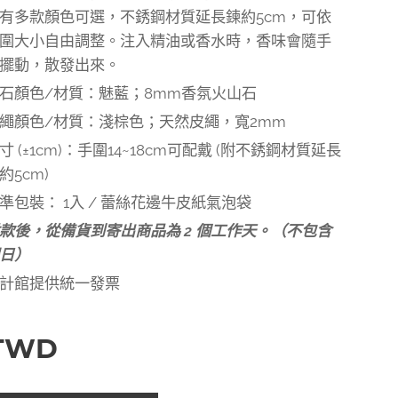
有多款顏色可選，不銹鋼材質延長鍊約5cm，可依
圍大小自由調整。注入精油或香水時，香味會隨手
擺動，散發出來。
石顏色/材質：魅藍；8mm香氛火山石
繩顏色/材質：淺棕色；天然皮繩，寬2mm
寸 (±1cm)：手圍14~18cm可配戴 (附不銹鋼材質延長
約5cm)
準包裝： 1入 / 蕾絲花邊牛皮紙氣泡袋
款後，從備貨到寄出商品為 2 個工作天。（不包含
假日）
計館提供統一發票
TWD