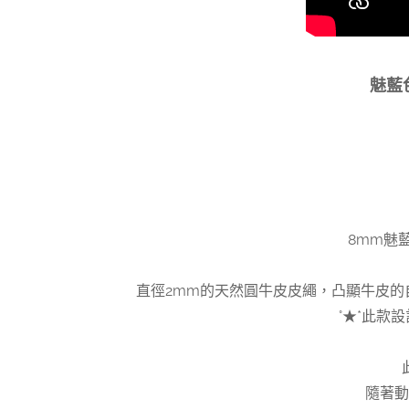
魅藍
8mm魅
直徑2mm的天然圓牛皮皮繩，凸顯牛皮
°★*此款
隨著動