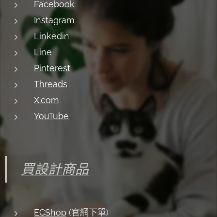
Facebook
Instagram
Linkedin
Line
Pinterest
Threads
X.com
YouTube
買設計商品
ECShop
(官網下單)