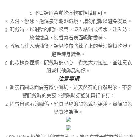
1. 平日請用柔質乾淨軟布擦拭即可。
2. 入浴、游泳、泡溫泉等潮濕環境，請勿配戴以避免變質。
3. 配戴時，以附贈的配件吸管，吸入精油或香水，注入時，
放慢速度，使香氛石表面吸附香味。
4. 香氛石注入精油後，請以軟布將鍊子上的精油擦拭乾淨，
避免鍊身變色。
5. 此款鍊身極細，配戴時請小心，避免大力拉扯，並注意衣
服或其他飾品勾傷。
注意事項
1. 香氛石圓珠面偶有微小礦坑，是天然石的自然現象，不影
響配戴時的美觀。選購時須認知再行下訂。
2. 因螢幕顯示的關係，網頁呈現的顏色或有誤差，實際顏色
以實物為準。
JOYSTONE 極簡設計的香氛飾品，適合喜愛天然材質飾品的