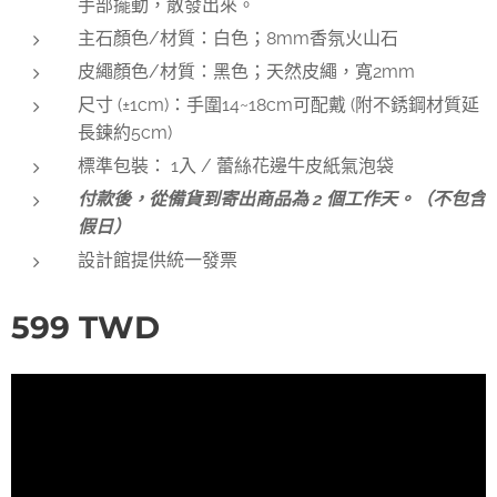
手部擺動，散發出來。
主石顏色/材質：白色；8mm香氛火山石
皮繩顏色/材質：黑色；天然皮繩，寬2mm
尺寸 (±1cm)：手圍14~18cm可配戴 (附不銹鋼材質延
長鍊約5cm)
標準包裝： 1入 / 蕾絲花邊牛皮紙氣泡袋
付款後，從備貨到寄出商品為 2 個工作天。（不包含
假日）
設計館提供統一發票
599
TWD