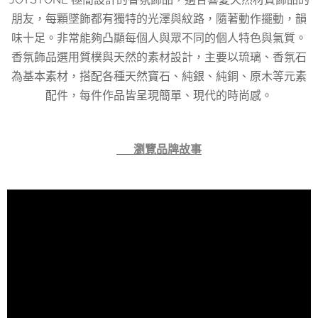
朋友，每顆墜飾都有獨特的光澤與紋路，隨著動作擺動，韻
味十足。非常能夠凸顯每個人與眾不同的個人特色與氣質。
香氛飾品選用質樸與天然的素材設計，主要以琉璃、香氛石
為基本素材，搭配各種天然寶石、純銀、純銅、原木等元素
配件，每件作品皆呈現簡單、現代的時尚感。
👉 瀏覽品牌故事