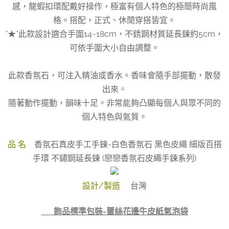
感，龍蝦扣環配戴好操作，極富有個人特色的極簡時尚風
格。搭配，正式、休閒穿搭皆宜。
°★*此款設計適合手圍14~18cm，不銹鋼材質延長鍊約5cm，
可依手圍大小自由調整。
此款香氛石，可注入精油或香水。香味會隨手部擺動，散發
出來。
隨著動作擺動，韻味十足。非常能夠凸顯每個人與眾不同的
個人特色與氣質。
品 名
香氛石真皮手工手鍊-白色香氛石 黑色皮繩 細版百搭
手環 不鏽鋼延長鍊 (戀戀香氛石皮繩手鍊系列)
設計/製造
台灣
👉 飾品標準包裝-蕾絲花邊牛皮紙氣泡袋