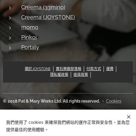
Creema (33mino)
Creema (JOYSTONE)
momo
Pinkoi
Portaly
關於JOYSTONE
寶石樂園部落格
付款方式
運費
隱私權政策
退貨政策
© 2018 Pat & Mary Works Ltd. All rights reserved.
Cookies
語言
我們使用了 cookies 來確保我們網站的運作正常與安全性，並為您
中文 (繁體)
English
提供最佳的使用體驗。