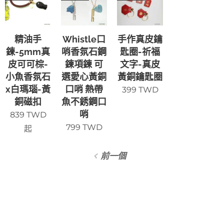
精油手
Whistle口
手作真皮鑰
鍊-5mm真
哨香氛石鋼
匙圈-祈福
皮可可棕-
鍊項鍊 可
文字-真皮
小魚香氛石
選愛心黃銅
黃銅鑰匙圈
x白瑪瑙-黃
口哨 熱帶
399
TWD
銅磁扣
魚不銹鋼口
哨
839
TWD
799
TWD
起
前一個