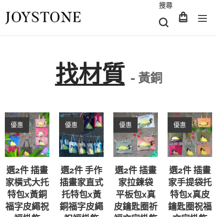
搜尋
找材質
- 黃銅
優惠
優惠
優惠
優惠
選2件 插畫
選2件 手作
選2件 插畫
選2件 插畫
家橫式大托
插畫家直式
家拉鍊袋
家手提袋托
特包x黃銅
托特包x黃
平板包x真
特包x真皮
福字皮繩祝
銅福字皮繩
皮鑰匙圈祈
鑰匙圈祝福