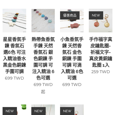
優惠商品
NEW
星星香氛手
熱帶魚香氛
小魚香氛手
手作福字真
鍊 香氛石
手鍊 天然
鍊 天然香
皮鑰匙圈-
選6色 可注
香氛石 銀
氛石 金色
祈福文字-
入精油香水
色銅鍊 手
銅鍊 手圍
真皮黃銅鑰
黑金色銅鍊
圍可調 可
可調 可滴
匙圈 1入
手圍可調
注入精油 6
入精油 6色
259
TWD
色可選
可選
699
TWD
699
TWD
699
TWD
起
NEW
NEW
NEW