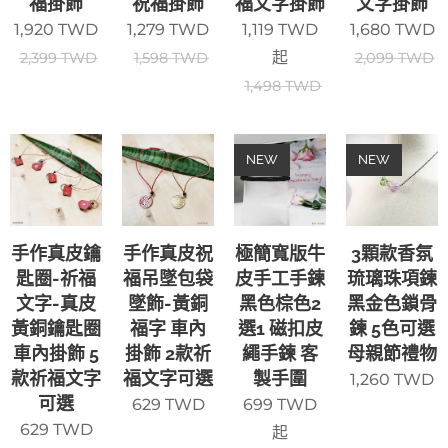
福掛飾
祝福掛飾
福文字掛飾
文字掛飾
1,920
TWD
1,279
TWD
1,119
TWD
1,680
TWD
起
2,399
TWD
1,598
TWD
2,099
TWD
1,498
TWD
NEW
NEW
手作真皮鑰
手作真皮祝
極簡寬版牛
3顆款香氛
匙圈-祈福
福吊墜包袋
皮手工手鍊
琉璃珠項鍊
文字-真皮
墜飾-黃銅
黑色棕色2
黑金色鎖骨
黃銅鑰匙圈
福字 車內
選1 磁扣皮
鍊 5色可選
車內掛飾 5
掛飾 2款祈
繩手鍊 客
母親節禮物
款祈福文字
福文字可選
製手圍
1,260
TWD
可選
629
TWD
699
TWD
629
TWD
起