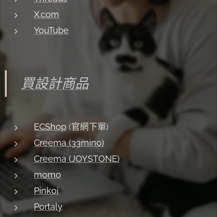
X.com
YouTube
買設計商品
ECShop
(官網下單)
Creema (33mino)
Creema (JOYSTONE)
momo
Pinkoi
Portaly