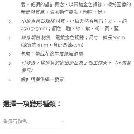
愛。低調的設計概念，以電鍍金色銅鍊，襯托圖像的
精簡與質感。隨著動作擺動，韻味十足。
小魚
香氛石規格
材質 - 小魚天然香氛石；尺寸 - 約
25x15x5mm；顏色 - 咖、綠、紫、粉、黃、藍
鍊身規格
材質 - 電鍍金色銅鍊；尺寸 - 鍊長20cm
(鍊寬約3mm，含延長鍊5cm)
包裝：蕾絲花邊牛皮紙氣泡袋
付款後，從備貨到寄出商品為 2 個工作天。（不包含
假日）
設計館提供統一發票
選擇一項變形種類：
香氛石顏色