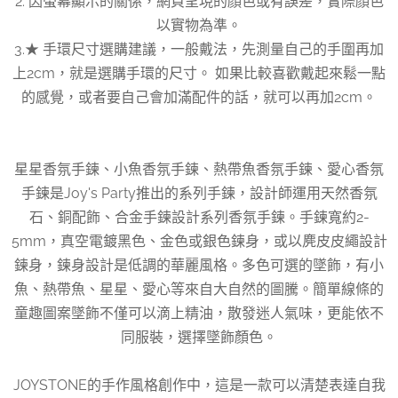
2. 因螢幕顯示的關係，網頁呈現的顏色或有誤差，實際顏色
以實物為準。
3.★ 手環尺寸選購建議，一般戴法，先測量自己的手圍再加
上2cm，就是選購手環的尺寸。 如果比較喜歡戴起來鬆一點
的感覺，或者要自己會加滿配件的話，就可以再加2cm。
星星香氛手鍊、小魚香氛手鍊、熱帶魚香氛手鍊、愛心香氛
手鍊是Joy's Party推出的系列手鍊，設計師運用天然香氛
石、銅配飾、合金手鍊設計系列香氛手鍊。手鍊寬約2-
5mm，真空電鍍黑色、金色或銀色鍊身，或以麂皮皮繩設計
鍊身，鍊身設計是低調的華麗風格。多色可選的墜飾，有小
魚、熱帶魚、星星、愛心等來自大自然的圖騰。簡單線條的
童趣圖案墜飾不僅可以滴上精油，散發迷人氣味，更能依不
同服裝，選擇墜飾顏色。
JOYSTONE的手作風格創作中，這是一款可以清楚表達自我