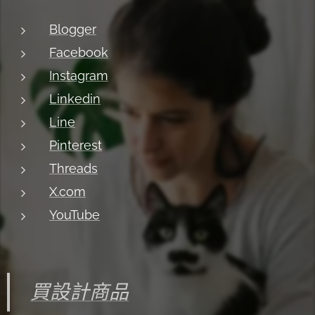
Blogger
Facebook
Instagram
Linkedin
Line
Pinterest
Threads
X.com
YouTube
買設計商品