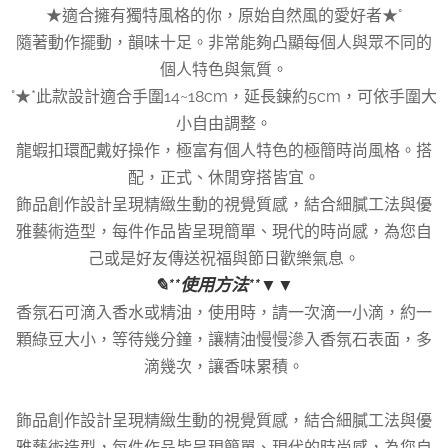
★適合擁有獨特風格的你，原始自然風的愛好者★°
隨著動作擺動，韻味十足。非常能夠凸顯每個人與眾不同的
個人特色與氣質。
°★*此款設計適合手圍14~18cm，延長鍊約5cm，可依手圍大
小自由調整。
龍蝦扣環配戴好操作，極富有個人特色的極簡時尚風格。搭
配，正式、休閒穿搭皆宜。
飾品創作設計呈現精緻生動的視覺質感，結合細膩工法與優
雅藝術造型，每件作品皆呈現簡單、現代的時尚感，為您自
己或是好友傳送祝福與節日歡樂氣息。
✎**使用方法**▼▼
香氛石可滴入香水或精油，使用時，請一次滴一小滴，約一
顆綠豆大小，等待幾分鐘，讓精油慢慢滲入香氛石表面，多
滴幾次，讓香味累積。
飾品創作設計呈現精緻生動的視覺質感，結合細膩工法與優
雅藝術造型，每件作品皆呈現簡單、現代的時尚感，為您自