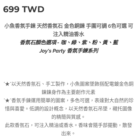
699
TWD
小魚香氛手鍊 天然香氛石 金色銅鍊 手圍可調 6色可選 可
注入精油香水
香氛石顏色選項 - 咖、綠、紫、粉、黃、藍
Joy's Party 香氛手鍊系列
°★*以天然香氛石、手工製作，小魚圖案墜飾搭配電鍍金色銅
鍊鍊身作為主要創作元素
°★*香氛手鍊運用簡單的圖案，多色可選，表達對大自然的珍
惜與喜愛。低調的設計概念，以天然香氛石吊墜，襯托圖像
的精簡與質感。
此款香氛石，可注入精油或香水。香味會隨手部擺動，散發
出來。