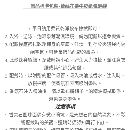
👉 飾品標準包裝-蕾絲花邊牛皮紙氣泡袋
1. 平日請用柔質乾淨軟布擦拭即可。
2. 入浴、游泳、泡溫泉等潮濕環境，請勿配戴以避免變質。
3. 配戴後應擦拭乾淨鍊身的灰塵、汗漬，封存於夾鏈袋內隔
絕空氣，可延長飾品配戴的壽命。
4. 此款鍊身極細，配戴時請小心，避免大力拉扯，並注意衣
服或其他飾品勾傷。
5. 配戴時，以附贈的配件吸管，吸入精油或香水，注入時，
放慢速度，使香氛石表面吸附香味。
6. 香氛石注入精油後，請以軟布將鍊子上的精油擦拭乾淨，
避免鍊身變色。
注意事項
1. 香氛石圓珠面偶有微小礦坑，是天然石的自然現象，不影
響配戴時的美觀。選購時須認知再行下訂。