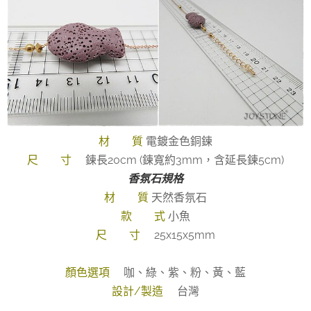
材 質
電鍍金色銅鍊
尺 寸
鍊長20cm (鍊寬約3mm，含延長鍊5cm)
香氛石規格
材 質
天然香氛石
款 式
小魚
尺 寸
25x15x5mm
顏色選項
咖、綠、紫、粉、黃、藍
設計/製造
台灣