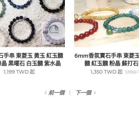
石手串 東菱玉 黃玉 紅玉髓
6mm香氛寶石手串 東菱玉
粉晶 黑曜石 白玉髓 紫水晶
髓 紅玉髓 粉晶 蘇打
1,199
TWD
起
1,350
TWD
起
1,990
前一個
下一個