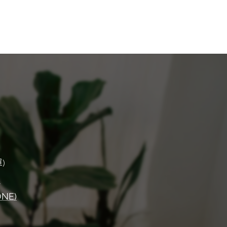
)
)
ONE)