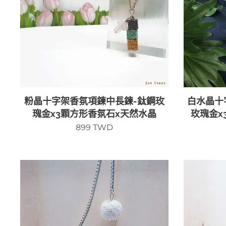
粉晶十字架香氛項鍊中長鍊-鈦鋼玫
白水晶十
瑰金x3顆方形香氛石x天然水晶
玫瑰金x
899
TWD