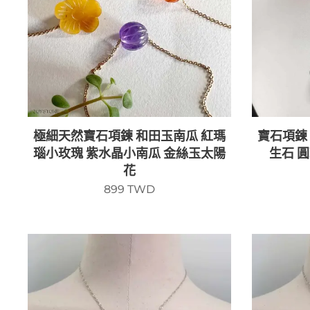
極細天然寶石項鍊 和田玉南瓜 紅瑪
寶石項鍊
瑙小玫瑰 紫水晶小南瓜 金絲玉太陽
生石 
花
899
TWD