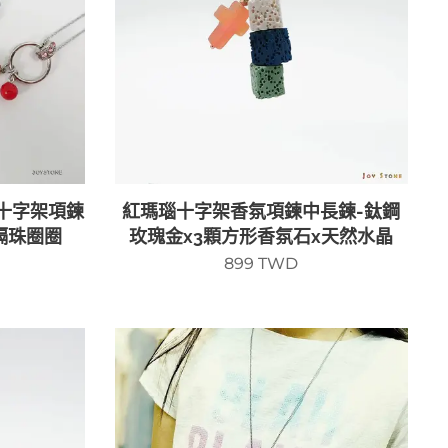
十字架項鍊
紅瑪瑙十字架香氛項鍊中長鍊-鈦鋼
隔珠圈圈
玫瑰金x3顆方形香氛石x天然水晶
899
TWD