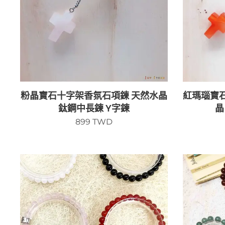
粉晶寶石十字架香氛石項鍊 天然水晶
紅瑪瑙寶
鈦鋼中長鍊 Y字鍊
晶
899
TWD