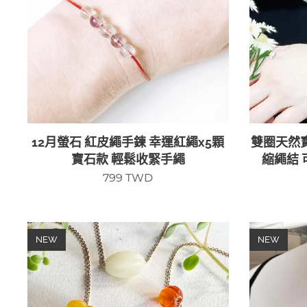
12月螢石 紅皮繩手鍊 幸運紅繩x5顆
雙圈天然寶
寶石款 輕鬆收緊手繩
縮繩結
799
TWD
NEW
NEW