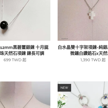
 12mm黑碧璽銀鍊 十月誕
白水晶雙十字架項鍊-純銀4
圓珠天然石項鍊 鍊長可調
微鑲白鑽鋯石x天然
699
TWD
起
1,390
TWD
起
NEW