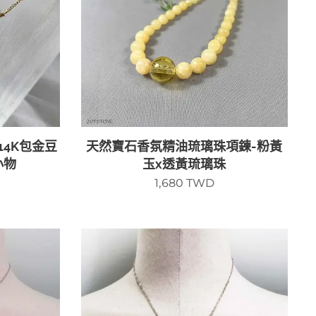
14K包金豆
天然寶石香氛精油琉璃珠項鍊-粉黃
小物
玉x透黃琉璃珠
1,680
TWD