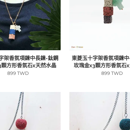
字架香氛項鍊中長鍊-鈦鋼
東菱玉十字架香氛項鍊中
3顆方形香氛石x天然水晶
玫瑰金x3顆方形香氛石
899
TWD
899
TWD