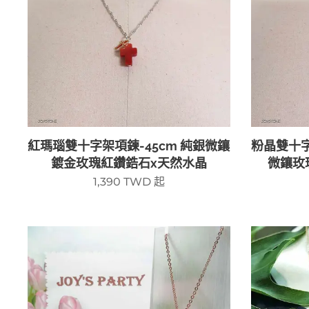
紅瑪瑙雙十字架項鍊-45cm 純銀微鑲
粉晶雙十字
鍍金玫瑰紅鑽鋯石x天然水晶
微鑲玫
1,390
TWD
起