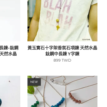
長鍊-鈦鋼
黃玉寶石十字架香氛石項鍊 天然水晶
x天然水晶
鈦鋼中長鍊 Y字鍊
899
TWD
NEW