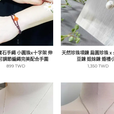
石手繩 小圓珠x十字架 伸
天然珍珠項鍊 扁圓珍珠 x 
 可調節編繩完美配合手圍
豆鍊 姐妹鍊 婚禮
899
TWD
1,350
TWD