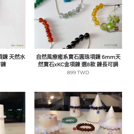
鍊 天然水
自然風療癒系寶石圓珠項鍊 6mm天
字鍊
然寶石xKC金項鍊 選8款 鍊長可調
899
TWD