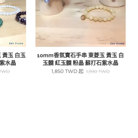
 黃玉 白玉
10mm香氛寶石手串 東菱玉 黃玉 白
石紫水晶
玉髓 紅玉髓 粉晶 蘇打石紫水晶
1,850
TWD
起
TWD
1,990
TWD