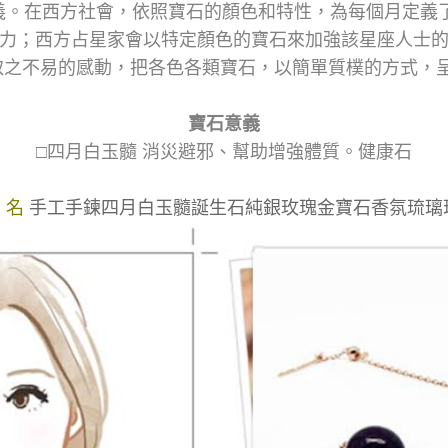
在西方社會，依照寶石的顏色和特性，為每個月定義了適合當
力；西方占星家會以特定顏色的寶石來加強該星座人士
易、取之不易的感動，把各色各類寶石，以簡單質樸的方式
寶石意義
□四月白玉髓 消災避邪、幫助增強體質。健康石
 名
手工手鍊四月白玉髓誕生石純銀玫瑰金寶石香氛琉璃