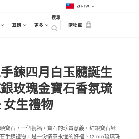
ZH-TW
搜尋
耳環
更多
購物車
工手鍊四月白玉髓誕生
純銀玫瑰金寶石香氛琉
 女生禮物
顆寶石，一個祝福。寶石的珍貴意義，純銀寶石誕
石手鍊禮物，是一份情意永恆的好禮。12mm琉璃珠