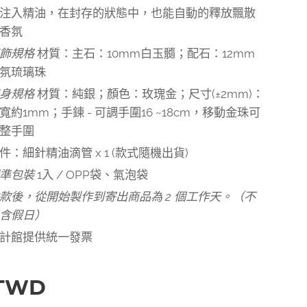
注入精油，在封存的狀態中，也能自動的釋放飄散
香氛
墜飾規格
材質：主石：10mm白玉髓；配石：12mm
氛琉璃珠
身規格
材質：純銀；顏色：玫瑰金；尺寸(±2mm)：
寬約1mm；手鍊 - 可調手圍16 ~18cm，移動金珠可
整手圍
件：細針精油滴管 x 1 (款式隨機出貨)
標準包裝
1入 / OPP袋、氣泡袋
款後，從開始製作到寄出商品為 2 個工作天。（不
含假日）
計館提供統一發票
TWD