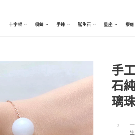
十字架
項鍊
手鍊
誕生石
星座
療癒
手
石
璃珠
一
生