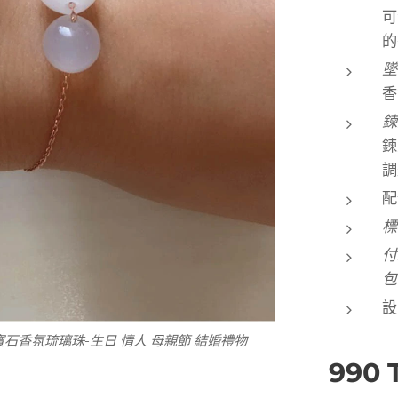
可
的
香
鍊
鍊
調
配
付
包
設
香氛琉璃珠-生日 情人 母親節 結婚禮物
玉髓誕生石 附精油滴管
990