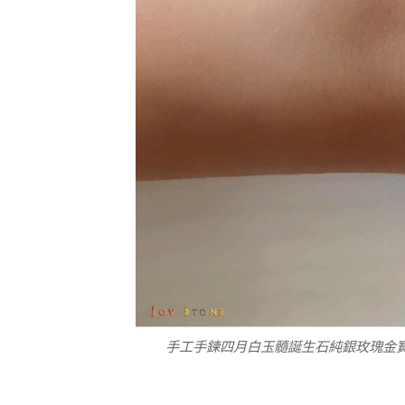
手工手鍊四月白玉髓誕生石純銀玫瑰金寶石
手工香氛手鍊四月白