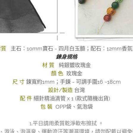
材質
主石：10mm寶石 - 四月白玉髓；配石：12mm香
鍊身規格
材 質
純銀鍍玫瑰金
顏 色
玫瑰金
尺 寸
鍊寬約1mm；手鍊 - 可調手圍16 ~18cm
設計/製造
台灣
配 件
細針精油滴管 x 1 (款式隨機出貨)
包 裝
OPP袋、氣泡袋
1.平日請用柔質乾淨軟布擦拭 。
浴、游泳、泡溫泉、運動流汗等潮濕環境，請勿配戴以避