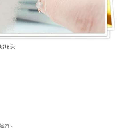
氛琉璃珠
免變質。