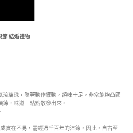
親節 結婚禮物
氛琉璃珠，隨著動作擺動，韻味十足。非常能夠凸顯
項鍊，味道一點點散發出來。
。
生成實在不易，需經過千百年的淬鍊，因此，自古至