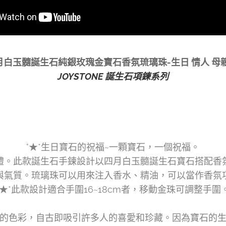
白玉髓誕生石純銀玫瑰金寶石香氛琉璃珠-生日 情人 母
JOYSTONE 誕生石項鍊系列
°★*生日寶石的祝福~一顆寶石，一個祝福。
禮。此款誕生石手鍊設計以四月白玉髓誕生石寶石搭配香
與氣質。琉璃珠可以用來注入香水、精油，可以當作香氛
°★*此款設計適合手圍16~18cm者，移動金珠可調整手圍
的色彩，自古即吸引許多人的喜愛和珍藏。因為寶石的