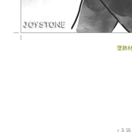
墜飾
2.入