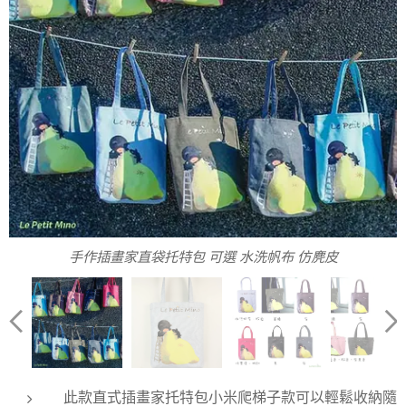
可選材質 / 顏色 - 水洗帆布 - 軍綠、粉藍、灰; 仿麂皮 - 黑、桃
手作插畫家直袋托特包 可選 水洗帆布 仿麂皮
直式小托特袋規格
紅、灰、粉紅、粉藍
手作插畫家直袋托特包
此款直式插畫家托特包小米爬梯子款可以輕鬆收納隨