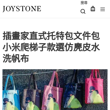
搜尋
插畫家直式托特包文件包
小米爬梯子款選仿麂皮水
洗帆布