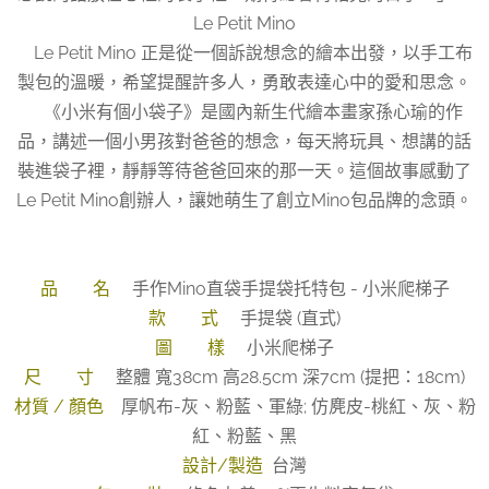
Le Petit Mino
Le Petit Mino 正是從一個訴說想念的繪本出發，以手工布
製包的溫暖，希望提醒許多人，勇敢表達心中的愛和思念。
《小米有個小袋子》是國內新生代繪本畫家孫心瑜的作
品，講述一個小男孩對爸爸的想念，每天將玩具、想講的話
裝進袋子裡，靜靜等待爸爸回來的那一天。這個故事感動了
Le Petit Mino創辦人，讓她萌生了創立Mino包品牌的念頭。
品 名
手作Mino直袋手提袋托特包 - 小米爬梯子
款 式
手提袋 (直式)
圖 樣
小米爬梯子
尺 寸
整體 寬38cm 高28.5cm 深7cm (提把：18cm)
材質 / 顏色
厚帆布-灰、粉藍、軍綠; 仿麂皮-桃紅、灰、粉
紅、粉藍、黑
設計/製造
台灣