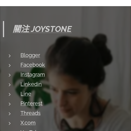
關注 JOYSTONE
Blogger
Facebook
Instagram
Linkedin
Line
Pinterest
Threads
X.com