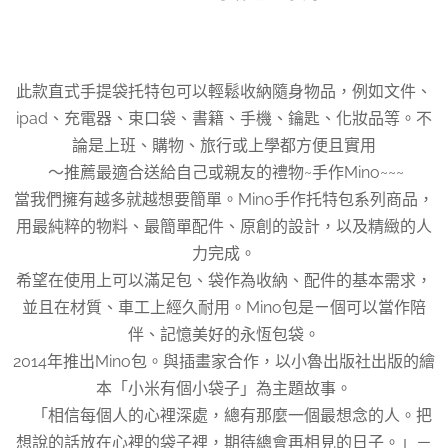
此款直式手提袋托特包可以輕鬆收納隨身物品，例如文件、
ipad、充電器、束口袋、書籍、手機、鑰匙、化妝品等。不
論是上班、購物、旅行或上學都方便且實用
♥ ～推薦最適合送給自己或親友的禮物~手作Mino~~~♥
當我們擁有越多就越想要簡單。Mino手作托特包系列商品，
用最純粹的物料、最簡單配件、原創的設計，以及精緻的人
力完成。
希望在使用上可以滿足包、袋作為收納、配件的基本需求，
並且在材質、車工上經久耐用。Mino包是ㄧ個可以當作陪
伴、記憶美好的永恆包袋。
2014年推出Mino包。與插畫家合作，以小魯出版社出版的繪
本「小米有個小袋子」為主題故事。
「相信每個人的心裡深處，總有那麼一個最想念的人。把
想說的話放在心裡的袋子裡，期待總會再相見的日子。」－