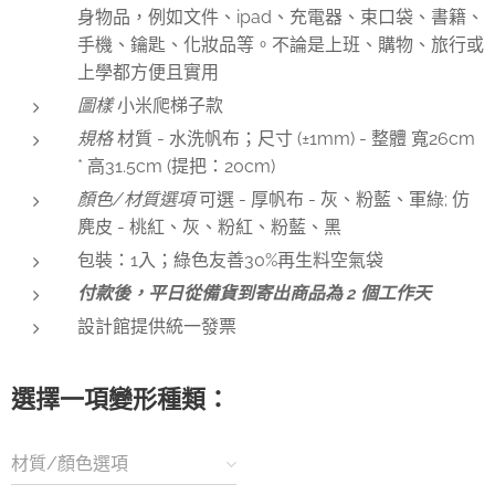
身物品，例如文件、ipad、充電器、束口袋、書籍、
手機、鑰匙、化妝品等。不論是上班、購物、旅行或
上學都方便且實用
圖樣
小米爬梯子款
規格
材質 - 水洗帆布；尺寸 (±1mm) - 整體 寬26cm
* 高31.5cm (提把：20cm)
顏色/材質選項
可選 - 厚帆布 - 灰、粉藍、軍綠; 仿
麂皮 - 桃紅、灰、粉紅、粉藍、黑
包裝：1入；綠色友善30%再生料空氣袋
付款後，平日從備貨到寄出商品為 2 個工作天
設計館提供統一發票
選擇一項變形種類：
材質/顏色選項