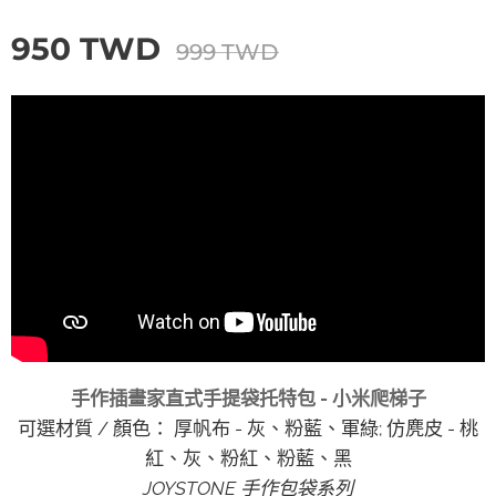
950
TWD
999
TWD
手作插畫家直式手提袋托特包 - 小米爬梯子
可選材質 / 顏色： 厚帆布 - 灰、粉藍、軍綠; 仿麂皮 - 桃
紅、灰、粉紅、粉藍、黑
JOYSTONE 手作包袋系列