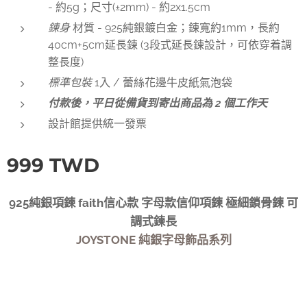
- 約5g；尺寸(±2mm) - 約2x1.5cm
鍊身
材質 - 925純銀鍍白金；鍊寬約1mm，長約
40cm+5cm延長鍊 (3段式延長鍊設計，可依穿着調
整長度)
標準包裝
1入 / 蕾絲花邊牛皮紙氣泡袋
付款後，平日從備貨到寄出商品為 2 個工作天
設計館提供統一發票
999
TWD
925純銀項鍊 faith信心款 字母款信仰項鍊 極細鎖骨鍊 可
調式鍊長
JOYSTONE 純銀字母飾品系列