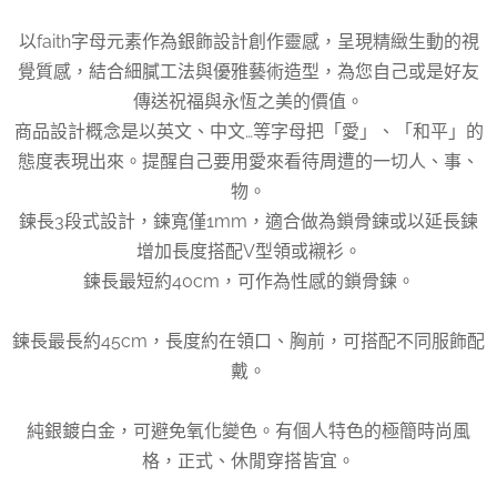
以faith字母元素作為銀飾設計創作靈感，呈現精緻生動的視
覺質感，結合細膩工法與優雅藝術造型，為您自己或是好友
傳送祝福與永恆之美的價值。
商品設計概念是以英文、中文…等字母把「愛」、「和平」的
態度表現出來。提醒自己要用愛來看待周遭的一切人、事、
物。
鍊長3段式設計，鍊寬僅1mm，適合做為鎖骨鍊或以延長鍊
增加長度搭配V型領或襯衫。
鍊長最短約40cm，可作為性感的鎖骨鍊。
鍊長最長約45cm，長度約在領口、胸前，可搭配不同服飾配
戴。
純銀鍍白金，可避免氧化變色。有個人特色的極簡時尚風
格，正式、休閒穿搭皆宜。