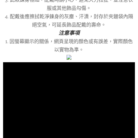
服或其他飾品勾傷。
4. 配戴後應擦拭乾淨鍊身的灰塵、汗漬，封存於夾鏈袋內隔
絕空氣，可延長飾品配戴的壽命。
注意事項
1. 因螢幕顯示的關係，網頁呈現的顏色或有誤差，實際顏色
以實物為準。