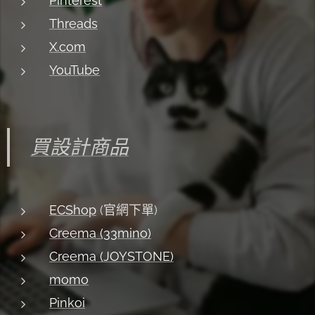
Pinterest
Threads
X.com
YouTube
買設計商品
ECShop
(官網下單)
Creema (33mino)
Creema (JOYSTONE)
momo
Pinkoi