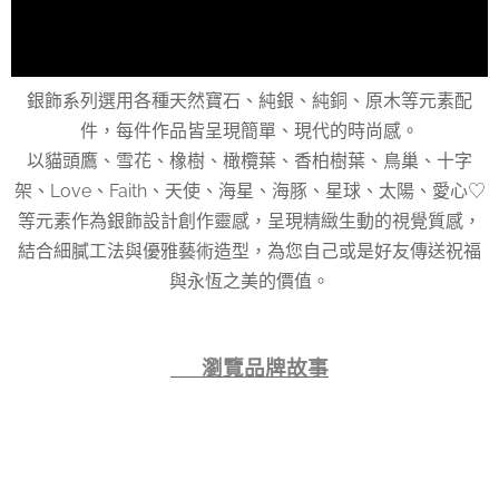
銀飾系列選用各種天然寶石、純銀、純銅、原木等元素配
件，每件作品皆呈現簡單、現代的時尚感。
以貓頭鷹、雪花、橡樹、橄欖葉、香柏樹葉、鳥巢、十字
架、Love、Faith、天使、海星、海豚、星球、太陽、愛心♡
等元素作為銀飾設計創作靈感，呈現精緻生動的視覺質感，
結合細膩工法與優雅藝術造型，為您自己或是好友傳送祝福
與永恆之美的價值。
👉 瀏覽品牌故事