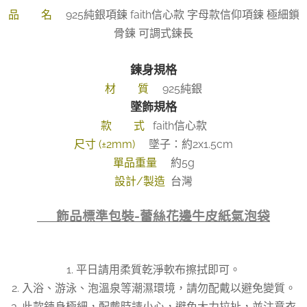
品 名
925純銀項鍊 faith信心款 字母款信仰項鍊 極細鎖
骨鍊 可調式鍊長
鍊身規格
材 質
925純銀
墜飾規格
款 式
faith信心款
尺寸 (±2mm)
墜子：約2x1.5cm
單品重量
約5g
設計/製造
台灣
👉 飾品標準包裝-蕾絲花邊牛皮紙氣泡袋
1. 平日請用柔質乾淨軟布擦拭即可。
2. 入浴、游泳、泡溫泉等潮濕環境，請勿配戴以避免變質。
3. 此款鍊身極細，配戴時請小心，避免大力拉扯，並注意衣