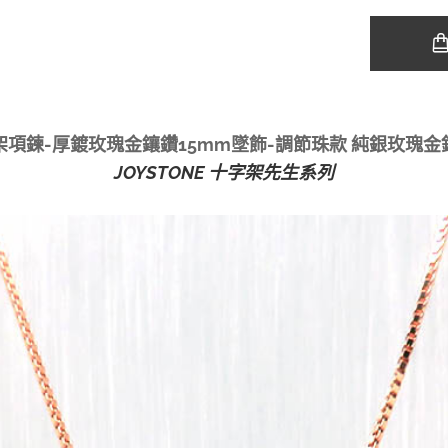
架項鍊-厚鍍玫瑰金鑲鑽15mm墜飾-調節珠款 純銀玫瑰金
JOYSTONE 十字架先生系列