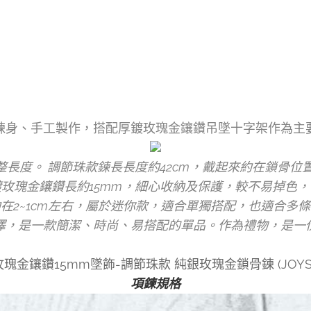
鍊身、手工製作，搭配厚鍍玫瑰金鑲鑽吊墜十字架作為主
長度。 調節珠款鍊長長度約42cm，戴起來約在鎖骨位
玫瑰金鑲鑽長約15mm，細心收納及保護，較不易掉色
在2~1cm左右，屬於迷你款，適合單獨搭配，也適合多
澤，是一款簡潔、時尚、易搭配的單品。作為禮物，是一
瑰金鑲鑽15mm墜飾-調節珠款 純銀玫瑰金鎖骨鍊 (JOYS
項鍊規格