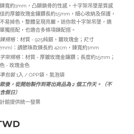
鍊寬約1mm，凸顯鎖骨的性感。十字架吊墜是質感
佳的厚鍍玫瑰金鑲鑽長約15mm，細心收納及保護，
不易掉色，整體呈現亮麗。迷你款十字架吊墜，適
單獨搭配，也適合多條項鍊配搭。
鍊規格
：材質 - 925純銀，鍍玫瑰金；尺寸
±2mm)：調節珠款鍊長約 42cm，鍊寬約1mm
字架規格
：材質 - 厚鍍玫瑰金鑲鑽；長度約15mm；
色 - 玫瑰金色
準包裝
1入 / OPP袋、氣泡袋
款後，從開始製作到寄出商品為 2 個工作天。（不
含假日）
計館提供統一發票
TWD