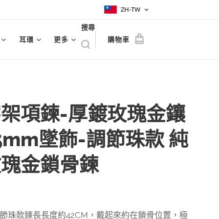
ZH-TW
搜尋
耳環
更多
購物車
架項鍊-厚鍍玫瑰金鑲
5mm墜飾-調節珠款 純
玫瑰金鎖骨鍊
節珠款鍊長長度約42CM，戴起來約在鎖骨位置，極