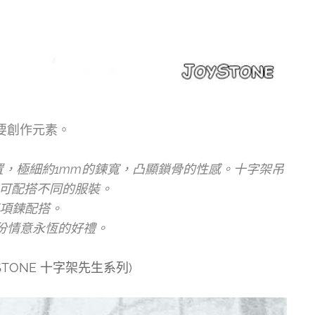
要創作元素。
置，極細約1mm的鍊寬，凸顯鎖骨的性感。十字架吊
，可配搭不同的服裝。
條項鍊配搭。
份情意永恆的好禮。
TONE 十字架先生系列)