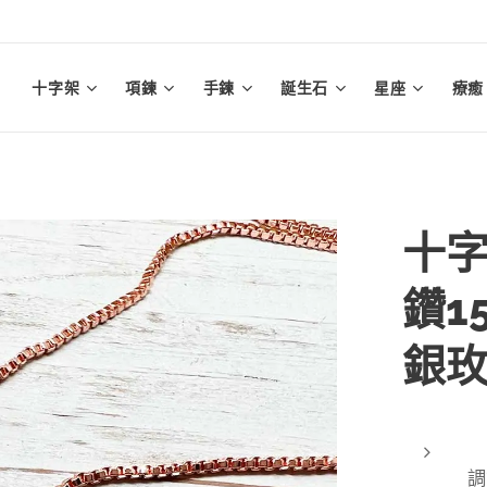
十字架
項鍊
手鍊
誕生石
星座
療癒
十字
鑽1
銀
調