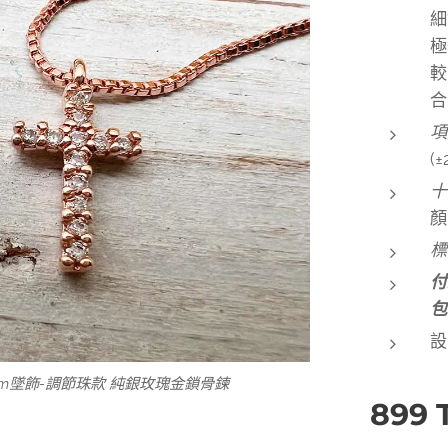
細
極
較
合
項
(
十
顏
標
付
包
設
金鑲鑽15mm墜飾-純銀玫瑰金40cm鎖骨鍊
瑰金鑲鑽15mm墜飾-純銀玫瑰金 佩戴示意
m墜飾-調節珠款 純銀玫瑰金鎖骨鍊
mm墜飾-純銀玫瑰金40cm鎖骨鍊
鍍玫瑰金鑲鑽15mm墜飾-純銀玫瑰金
899