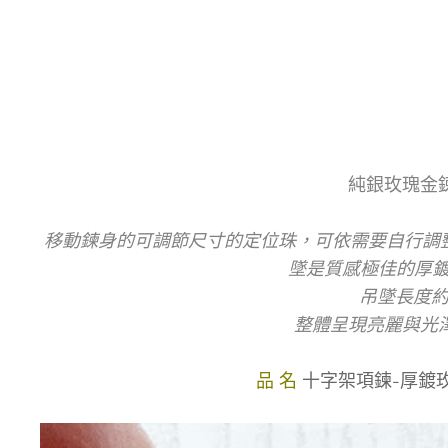
純銀玫瑰金
移動鍊身的可調節尺寸的定位珠，可依需要自行調整
墜是質感極佳的厚鍍
吊墜長度約
整體呈現亮麗與光
品 名
十字架項鍊-厚鍍玫