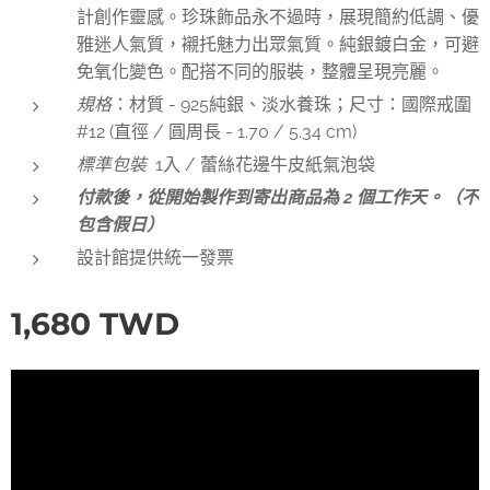
計創作靈感。珍珠飾品永不過時，展現簡約低調、優
雅迷人氣質，襯托魅力出眾氣質。純銀鍍白金，可避
免氧化變色。配搭不同的服裝，整體呈現亮麗。
規格
：材質 - 925純銀、淡水養珠；尺寸：國際戒圍
#12 (直徑 / 圓周長 - 1.70 / 5.34 cm)
標準包裝
1入 / 蕾絲花邊牛皮紙氣泡袋
付款後，從開始製作到寄出商品為 2 個工作天。（不
包含假日）
設計館提供統一發票
1,680
TWD