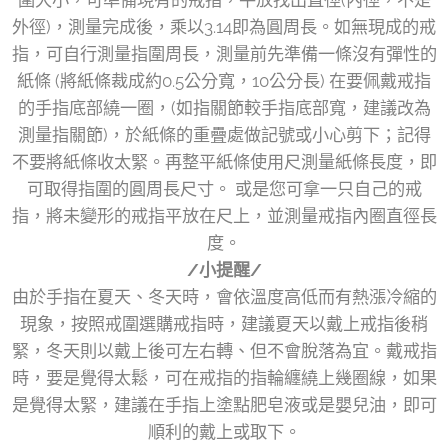
外徑)，測量完成後，乘以3.14即為圓周長。如無現成的戒
指，可自行測量指圍周長，測量前先準備一條沒有彈性的
紙條 (將紙條裁成約0.5公分寬，10公分長) 在要佩戴戒指
的手指底部繞一圈，(如指關節較手指底部寬，建議改為
測量指關節)，於紙條的重疊處做記號或小心剪下；記得
不要將紙條收太緊。再整平紙條使用尺測量紙條長度，即
可取得指圍的圓周長尺寸。 或是您可拿一只自己的戒
指，將未變形的戒指平放在尺上，並測量戒指內圈直徑長
度。
/小提醒/
由於手指在夏天、冬天時，會依溫度高低而有熱漲冷縮的
現象，按照戒圍選購戒指時，建議夏天以戴上戒指後稍
緊，冬天則以戴上後可左右轉、但不會脫落為宜。戴戒指
時，要是覺得太鬆，可在戒指的指輪纏繞上幾圈線，如果
是覺得太緊，建議在手指上塗點肥皂液或是嬰兒油，即可
順利的戴上或取下。