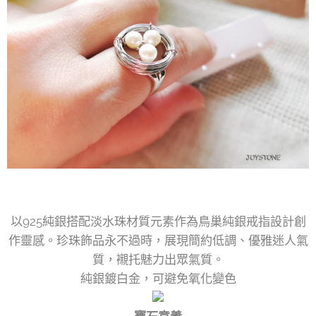
以925純銀搭配淡水珠材質元素作為鳥巢純銀戒指設計創
作靈感。珍珠飾品永不過時，展現簡約低調、優雅迷人氣
質，襯托魅力出眾氣質。
純銀鍍白金，可避免氧化變色