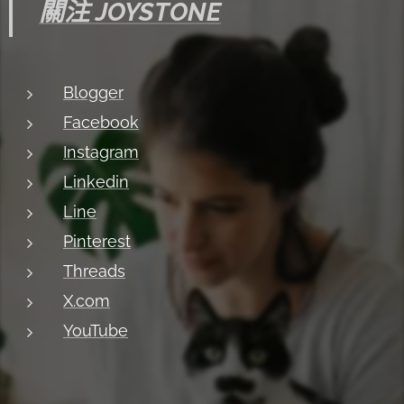
關注 JOYSTONE
Blogger
Facebook
Instagram
Linkedin
Line
Pinterest
Threads
X.com
YouTube