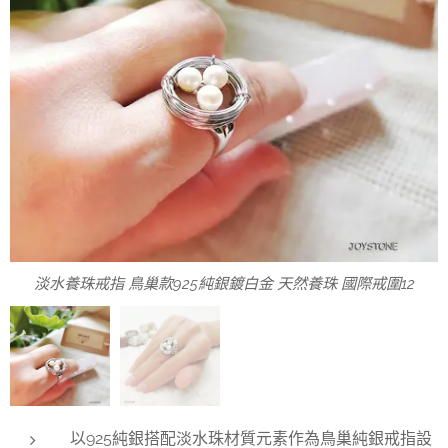
淡水養珠戒指 鳥巢款925純銀鍍白金 天然養珠 國際戒圍12
淡水養珠戒指 鳥巢925純銀鍍白金 國際戒圍#12
以925純銀搭配淡水珠材質元素作為鳥巢純銀戒指設