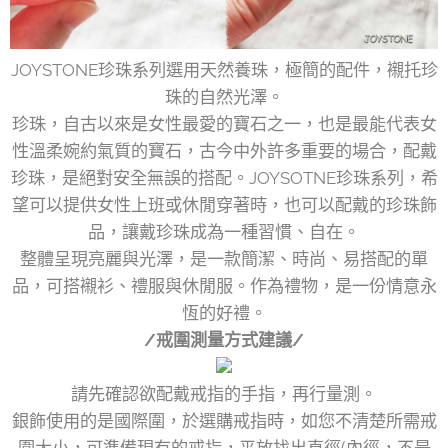
JOYSTONE珍珠系列選用天然養珠，極簡的配件，襯托珍
珠的自然光澤。
珍珠，自古以來是女性最愛的寶石之一，也是最能代表女
性溫柔婉約氣質的寶石，古今中外許多重要的場合，配戴
珍珠，是絕對安全無誤的搭配。JOYSOTNE珍珠系列，希
望可以提供女性上班或休閒穿著時，也可以配戴的珍珠飾
品，讓戴珍珠成為一種習慣、自在。
整體呈現亮麗與光澤，是一款簡潔、時尚、易搭配的單
品，可搭襯衫、禮服與休閒服。作為禮物，是一份情意永
恆的好禮。
/戒圍測量方式建議/
請先確認欲配戴戒指的手指，再行量測。
銀飾使用的是國際圍，於選購戒指時，如您不清楚所需戒
圍大小，可準備現有的戒指，平放找出直徑(內徑，不是