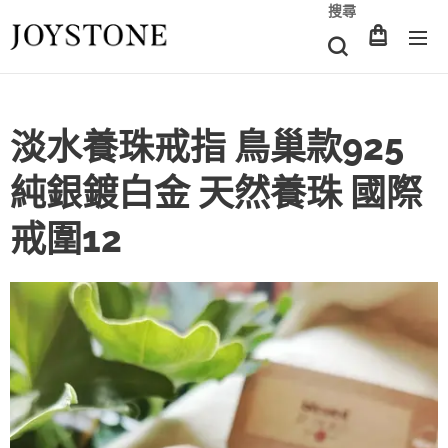
搜尋
淡水養珠戒指 鳥巢款925
純銀鍍白金 天然養珠 國際
戒圍12