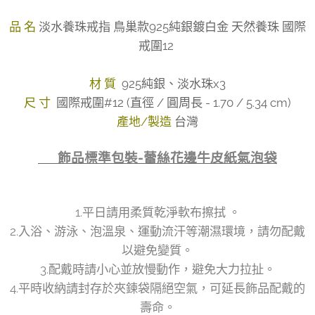
品 名
淡水養珠戒指 鳥巢款925純銀鍍白金 天然養珠 國際
戒圍12
材 質
925純銀、淡水珠x3
尺 寸
國際戒圍#12 (直徑 / 圓周長 - 1.70 / 5.34 cm)
產地/製造
台灣
👉 飾品標準包裝-蕾絲花邊牛皮紙氣泡袋
1.平日請用柔質乾淨軟布擦拭 。
2.入浴、游泳、泡溫泉、運動流汗等潮濕環境，請勿配戴
以避免變質。
3.配戴時請小心並放慢動作，避免大力拉扯。
4.平時收納請封存於夾鍊袋隔絕空氣，可延長飾品配戴的
壽命。