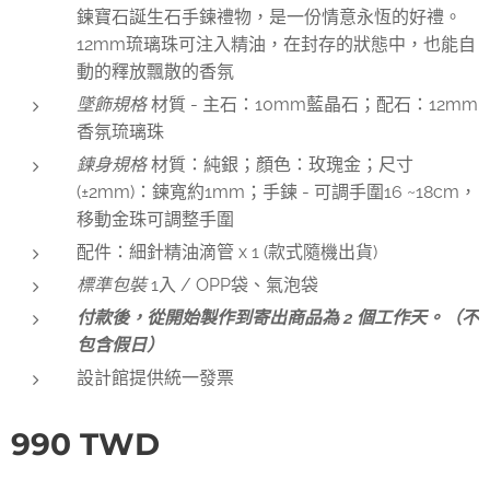
鍊寶石誕生石手鍊禮物，是一份情意永恆的好禮。
12mm琉璃珠可注入精油，在封存的狀態中，也能自
動的釋放飄散的香氛
墜飾規格
材質 - 主石：10mm藍晶石；配石：12mm
香氛琉璃珠
鍊
身規格
材質：純銀；顏色：玫瑰金；尺寸
(±2mm)：鍊寬約1mm；手鍊 - 可調手圍16 ~18cm，
移動金珠可調整手圍
配件：細針精油滴管 x 1 (款式隨機出貨)
標準包裝
1入 / OPP袋、氣泡袋
付款後，從開始製作到寄出商品為 2 個工作天。（不
包含假日）
設計館提供統一發票
990
TWD