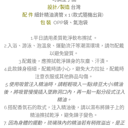
設計/製造
台灣
配 件
細針精油滴管 x 1 (款式隨機出貨)
包 裝
OPP袋、氣泡袋
1.平日請用柔質乾淨軟布擦拭 。
2.入浴、游泳、泡溫泉、運動流汗等潮濕環境，請勿配戴
以避免變質。
3.配戴後，應擦拭乾淨鍊身的灰塵、汗漬。
4.此款鍊身極細，配戴時請小心，避免大力拉扯，配戴時
注意衣服或其他飾品勾傷。
5.使用吸管注入精油時，請輕輕吸入一點(綠豆大小)精油
後，將吸管慢慢插入墜飾洞口內，再一點一點分段式注入
精油。
6.搭配香氛石的款式，注入精油後，請以濕布將鍊子上的
精油擦拭乾淨，避免鍊子變色。
7.
因為身體的擺動，琉璃珠內的精油若有稍微溢出，是正