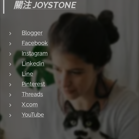
關注 JOYSTONE
Blogger
Facebook
Instagram
Linkedin
Line
Pinterest
Threads
X.com
YouTube