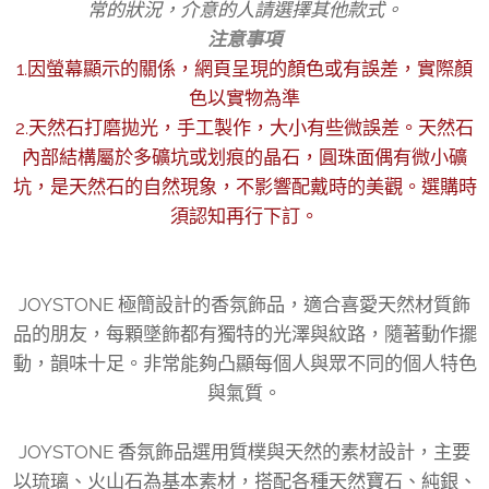
常的狀況，介意的人請選擇其他款式。
注意事項
1.因螢幕顯示的關係，網頁呈現的顏色或有誤差，實際顏
色以實物為準
2.天然石打磨拋光，手工製作，大小有些微誤差。天然石
內部結構屬於多礦坑或划痕的晶石，圓珠面偶有微小礦
坑，是天然石的自然現象，不影響配戴時的美觀。選購時
須認知再行下訂。
JOYSTONE 極簡設計的香氛飾品，適合喜愛天然材質飾
品的朋友，每顆墜飾都有獨特的光澤與紋路，隨著動作擺
動，韻味十足。非常能夠凸顯每個人與眾不同的個人特色
與氣質。
JOYSTONE 香氛飾品選用質樸與天然的素材設計，主要
以琉璃、火山石為基本素材，搭配各種天然寶石、純銀、