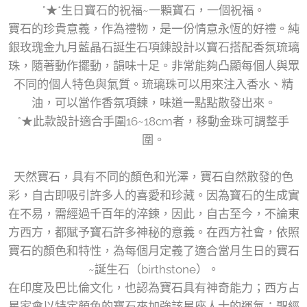
°★*生日寶石的祝福~一顆寶石，一個祝福。
寶石的珍貴意義，作為禮物，是一份情意永恆的好禮。純
銀玫瑰金九月藍晶石誕生石項鍊設計以寶石搭配香氛琉璃
珠，隨著動作擺動，韻味十足。非常能夠凸顯每個人與眾
不同的個人特色與氣質。琉璃珠可以用來注入香水、精
油，可以當作香氛項鍊，味道一點點散發出來。
°★此款設計適合手圍16~18cm者，移動金珠可調整手
圍。
天然寶石，具有不同的顏色和光澤，寶石自然散發的色
彩，自古即吸引許多人的喜愛和珍藏。因為寶石的生成實
在不易，需經過千百年的淬鍊，因此，自古至今，不論東
方西方，都賦予寶石許多神秘的意義。在西方社會，依照
寶石的顏色和特性，為每個月定義了適合當月生日的寶石
~誕生石（birthstone）。
在印度及巴比倫文化，也認為寶石具有神奇能力；西方占
星家會以特定顏色的寶石來加強該星座人士的運氣；聖經