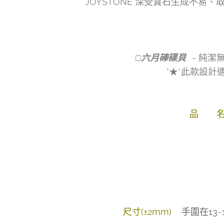
JOYSTONE 深受寶石生成不
□六月硨磲貝
- 純
°★*此款設計
品 
尺寸(±2mm)
手圍在13