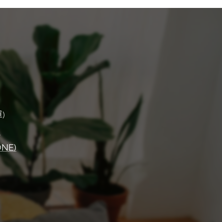
)
)
ONE)