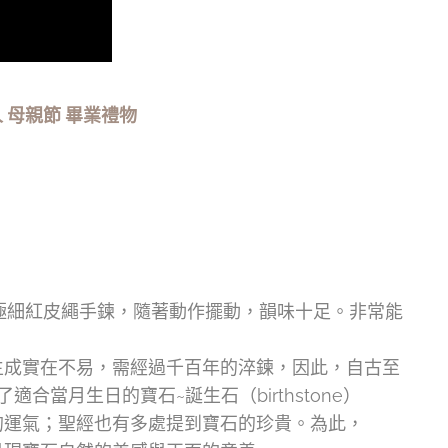
 母親節 畢業禮物
 極細紅皮繩手鍊，隨著動作擺動，韻味十足。非常能
生成實在不易，需經過千百年的淬鍊，因此，自古至
月生日的寶石~誕生石（birthstone）
的運氣；聖經也有多處提到寶石的珍貴。為此，