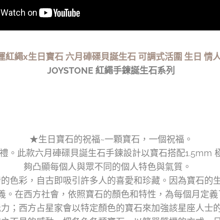
運紅繩x生日寶石 六月硨磲貝誕生石 可調式活圍 生日 情人
JOYSTONE 紅繩手鍊誕生石系列
★生日寶石的祝福~一顆寶石，一個祝福。
禮。此款六月硨磲貝誕生石手鍊設計以寶石搭配1.5mm
夠凸顯每個人與眾不同的個人特色與氣質。
發的色彩，自古即吸引許多人的喜愛和珍藏。因為寶石的
在西方社會，依照寶石的顏色和特性，為每個月定義了適合當
能力；西方占星家會以特定顏色的寶石來加強該星座人士