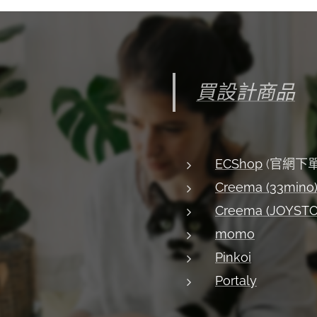
買設計商品
ECShop
(官網下單
Creema (33mino
Creema (JOYST
momo
Pinkoi
Portaly