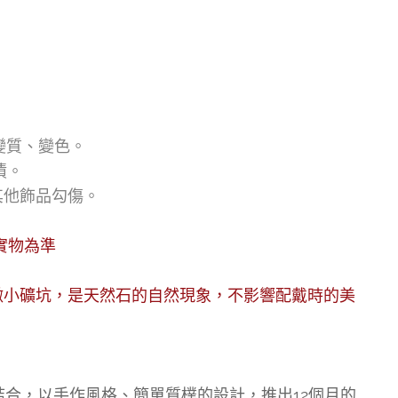
變質、變色。
漬。
其他飾品勾傷。
實物為準
微小礦坑，是天然石的自然現象，不影響配戴時的美
結合，以手作風格、簡單質樸的設計，推出12個月的