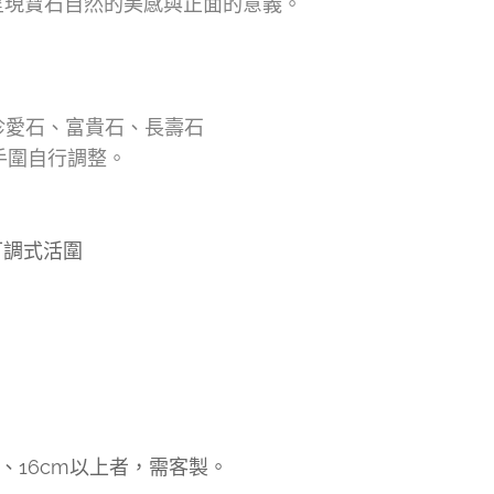
，呈現寶石自然的美感與正面的意義。
珍愛石、富貴石、長壽石
依手圍自行調整。
可調式活圍
下、16cm以上者，需客製。