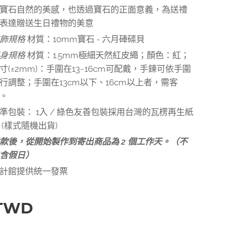
寶石自然的美感，也透過寶石的正面意義，為送禮
表達贈送生日禮物的美意
飾
規格
材質：10mm寶石 - 六月硨磲貝
身規格
材質：1.5mm極細天然紅皮繩；顏色：紅；
寸(±2mm)：手圍在13~16cm可配戴，手鍊可依手圍
行調整；手圍在13cm以下、16cm以上者，需客
。
準包裝： 1入 / 綠色友善包裝採用台灣的瓦楞再生紙
 (樣式隨機出貨)
款後，從開始製作到寄出商品為 2 個工作天。（不
含假日）
計館提供統一發票
TWD