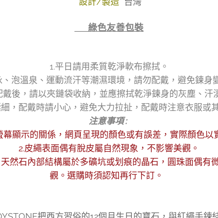
設計/製造
台灣
👉 綠色友善包裝
1.平日請用柔質乾淨軟布擦拭。
游泳、泡溫泉、運動流汗等潮濕環境，請勿配戴，避免鍊身
.配戴後，請以夾鏈袋收納，並應擦拭乾淨鍊身的灰塵、汗
極細，配戴時請小心，避免大力拉扯，配戴時注意衣服或
注意事項 :
 因螢幕顯示的關係，網頁呈現的顏色或有誤差，實際顏色以
2.皮繩表面偶有脫皮屬自然現象，不影響美觀。
。天然石內部結構屬於多礦坑或划痕的晶石，圓珠面偶有
觀。選購時須認知再行下訂。
YSTONE把西方習俗的12個月生日的寶石，與紅繩手鍊