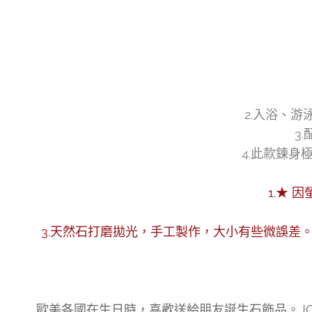
2.入浴、
3
4.此款鍊身
1.★
3.天然石打磨拋光，手工製作，大小有些微誤差
歐美各國在生日時，喜歡送給朋友誕生石飾品。JO