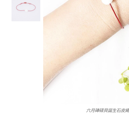
六月硨磲貝 - 純潔無瑕、珍貴的有機玉石
皮繩手鍊 幸運紅繩x生
六月硨磲貝誕生石皮繩
石、