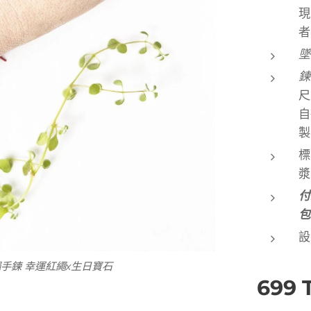
現
者
墜
鍊
尺
自
製
標
漿
付
包
設
，富有健康、富貴、長壽的意義。珍愛石、富貴
日寶石 六月硨磲貝誕生石
手鍊 幸運紅繩x生日寶石
699
長壽石