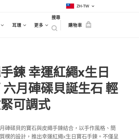
ZH-TW
搜尋
耳環
更多
購物車
手鍊 幸運紅繩x生日
 六月硨磲貝誕生石 輕
收緊可調式
月硨磲貝的寶石與皮繩手鍊結合，以手作風格、簡
質樸的設計，推出幸運紅繩x生日寶石手鍊。不僅呈