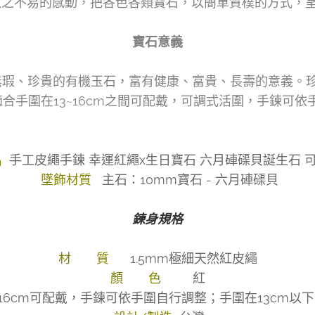
易、取之不易的感動，把各色各類寶石，以簡單質樸的方式
寶石意義
潔無瑕、珍貴的有機玉石，富有健康、富貴、長壽的意義。
適合手圍在13~16cm之間可配戴，可調式活圍，手鍊可
名
手工皮繩手鍊 幸運紅繩x生日寶石 六月硨磲貝誕生石 
墜飾材質
主石：10mm寶石 - 六月硨磲貝
鍊身規格
材 質
1.5mm極細天然紅皮繩
顏 色
紅
~16cm可配戴，手鍊可依手圍自行調整；手圍在13cm以