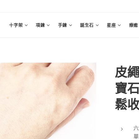
十字架
項鍊
手鍊
誕生石
星座
療癒
皮繩
寶石
鬆
六
單