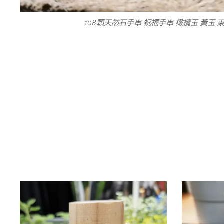
108顆天然石手串 祝福手串 橄欖玉 黃玉 