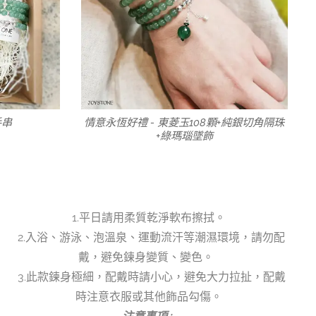
手串
情意永恆好禮 - 東菱玉108顆+純銀切角隔珠
+綠瑪瑙墜飾
1.平日請用柔質乾淨軟布擦拭。
2.入浴、游泳、泡溫泉、運動流汗等潮濕環境，請勿配
戴，避免鍊身變質、變色。
3.此款鍊身極細，配戴時請小心，避免大力拉扯，配戴
時注意衣服或其他飾品勾傷。