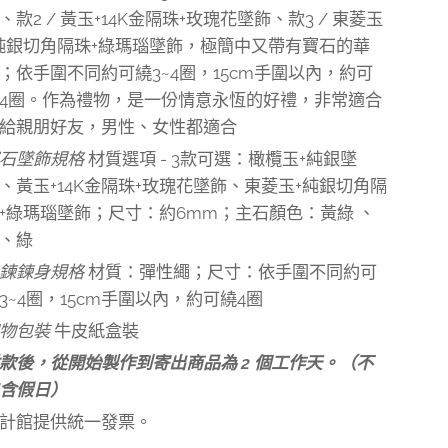
、款2 / 黃玉+14K金隔珠+玫瑰花墜飾、款3 / 東菱玉
純銀切角隔珠+綠瑪瑙墜飾，極簡中又帶有寶石的華
；依手圍不同約可繞3~4圈，15cm手圍以內，約可
4圈。作為禮物，是一份情意永恆的好禮，非常適合
給親朋好友，男性、女性都適合
石墜飾
規格
材質選項 - 3款可選：橄欖玉+純銀墜
、黃玉+14K金隔珠+玫瑰花墜飾、東菱玉+純銀切角隔
+綠瑪瑙墜飾；尺寸：約6mm；主石顏色：黃綠 、
、綠
鍊
鍊
身規格
材質：彈性繩；尺寸：依手圍不同約可
3~4圈，15cm手圍以內，約可繞4圈
物包裝
牛皮紙盒裝
款後，從開始製作到寄出商品為 2 個工作天。（不
含假日）
計館提供統一發票。