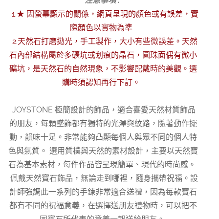
注意事項 :
1.★ 因螢幕顯示的關係，網頁呈現的顏色或有誤差，實
際顏色以實物為準
2.天然石打磨拋光，手工製作，大小有些微誤差。天然
石內部結構屬於多礦坑或划痕的晶石，圓珠面偶有微小
礦坑，是天然石的自然現象，不影響配戴時的美觀。選
購時須認知再行下訂。
JOYSTONE 極簡設計的飾品，適合喜愛天然材質飾品
的朋友，每顆墜飾都有獨特的光澤與紋路，隨著動作擺
動，韻味十足。非常能夠凸顯每個人與眾不同的個人特
色與氣質。 選用質樸與天然的素材設計，主要以天然寶
石為基本素材，每件作品皆呈現簡單、現代的時尚感。
佩戴天然寶石飾品，無論走到哪裡，隨身攜帶祝福。設
計師強調此一系列的手鍊非常適合送禮，因為每款寶石
都有不同的祝福意義，在選擇送朋友禮物時，可以把不