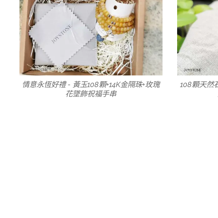
情意永恆好禮 - 黃玉108顆+14K金隔珠+玫瑰
108顆天然
花墜飾祝福手串