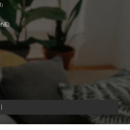
)
)
ONE)