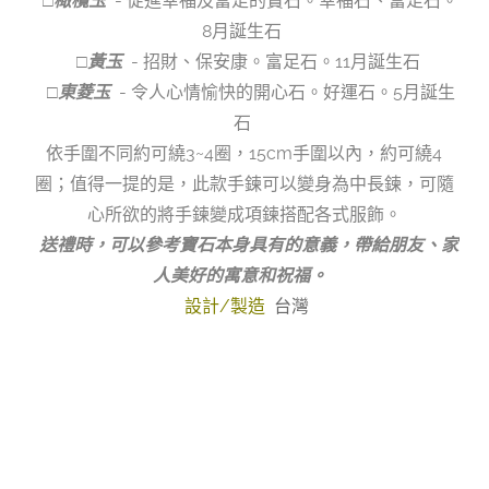
□橄欖玉
- 促進幸福及富足的寶石。幸福石、富足石。
8月誕生石
□黃玉
- 招財、保安康。富足石。11月誕生石
□東菱玉
- 令人心情愉快的開心石。好運石。5月誕生
石
依手圍不同約可繞3~4圈，15cm手圍以內，約可繞4
圈；值得一提的是，此款手鍊可以變身為中長鍊，可隨
心所欲的將手鍊變成項鍊搭配各式服飾。
送禮時，可以參考寶石本身具有的意義，帶給朋友、家
人美好的寓意和祝福。
設計/製造
台灣