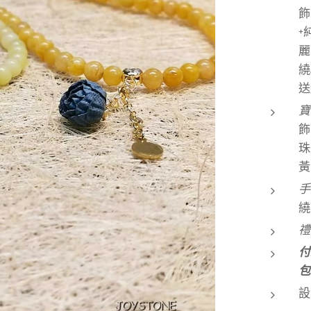
飾
+
麗
繞
送
寶
飾
珠
黃
手
繞
禮
付
包
設