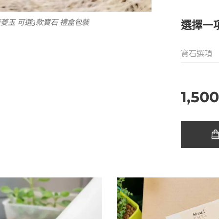
東菱玉 可選3款寶石 禮盒包裝
選擇一
寶石選項
1,50