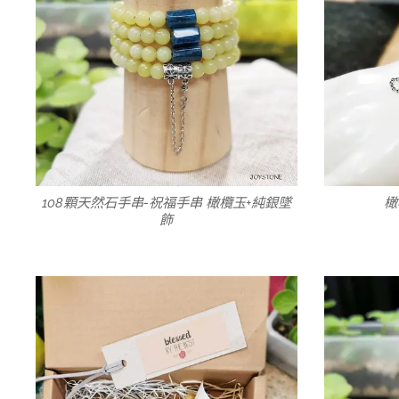
108顆天然石手串-祝福手串 橄欖玉+純銀墜
橄
飾