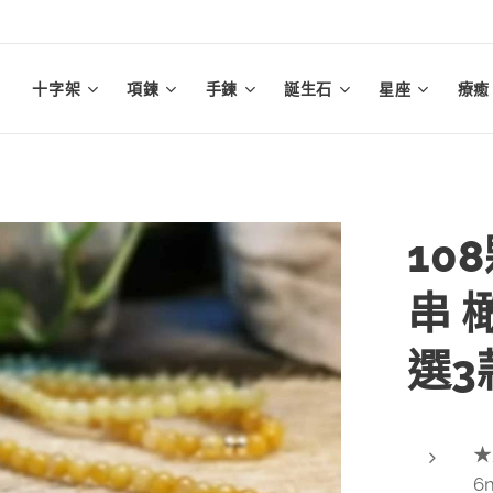
十字架
項鍊
手鍊
誕生石
星座
療癒
10
串 
選3
★
6