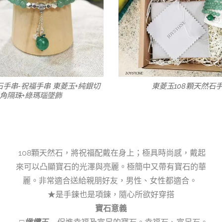
石手串-祝福手串 東菱玉+純銀切
東菱玉108顆天然石
角隔珠+綠瑪瑙墜飾
108顆天然石，將祝福配戴在身上；極具時尚感，戴起
來可以凸顯寶石的光澤與亮麗。極簡中又帶有寶石的華
麗。非常適合送給親朋好友，男性、女性都適合。
★是手鍊也是項鍊，隨心所欲好穿搭
寶石意義