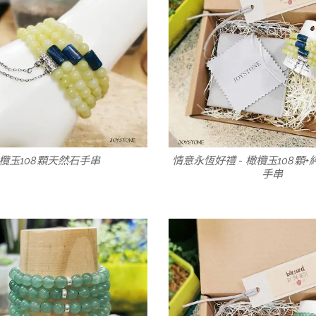
欖玉108顆天然石手串
情意永恆好禮 - 橄欖玉108顆
手串