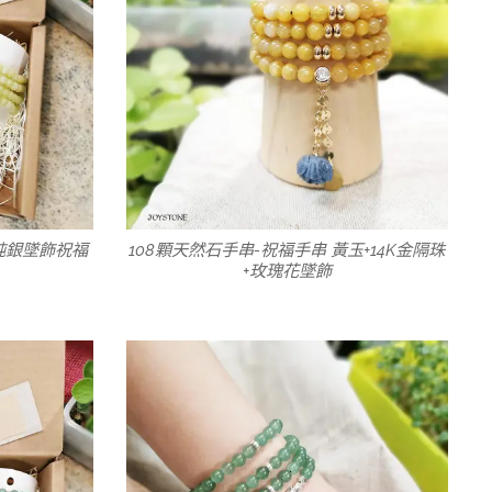
+純銀墜飾祝福
108顆天然石手串-祝福手串 黃玉+14K金隔珠
+玫瑰花墜飾