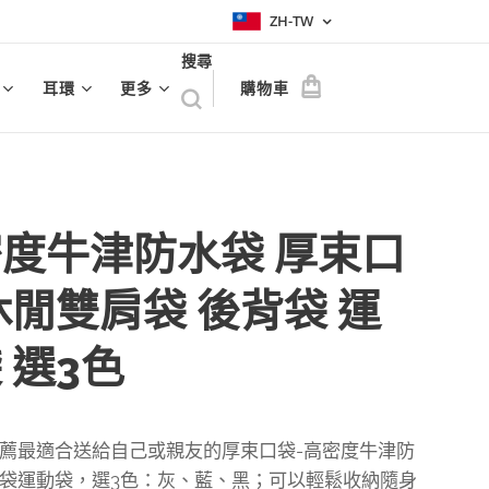
ZH-TW
搜尋
耳環
更多
購物車
度牛津防水袋 厚束口
休閒雙肩袋 後背袋 運
 選3色
薦最適合送給自己或親友的厚束口袋-高密度牛津防
袋運動袋，選3色：灰、藍、黑；可以輕鬆收納隨身