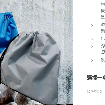
物
機
是
顏
包
付
日
設
選擇一
顏色選項