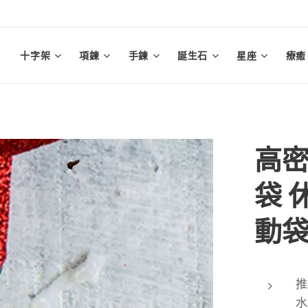
十字架
項鍊
手鍊
誕生石
星座
療癒
高密
袋 
動袋
推
水