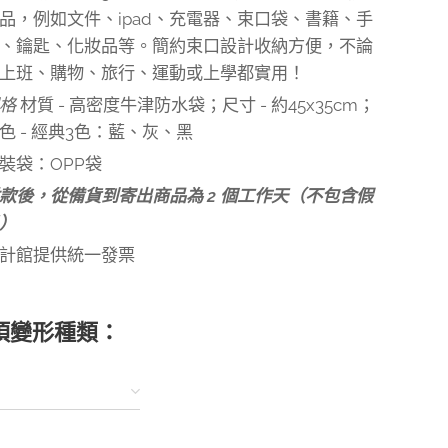
品，例如文件、ipad、充電器、束口袋、書籍、手
、鑰匙、化妝品等。簡約束口設計收納方便，不論
上班、購物、旅行、運動或上學都實用！
規格
材質 - 高密度牛津防水袋；尺寸 - 約45x35cm；
色 - 經典3色：藍、灰、黑
裝袋：OPP袋
款後，從備貨到寄出商品為 2 個工作天（不包含假
）
計館提供統一發票
項變形種類：