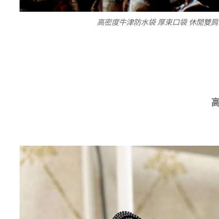
高密度牛津防水袋 厚束口袋 休閒雙肩袋
高