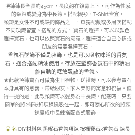
項鍊鍊長全長約45cm，長度約在鎖骨上下，可作為性感
的頸鍊或變身為中長鍊。搭配襯衫、T-Shirt皆宜。
頸鍊是女性不可或缺的飾品之一，單獨配戴或多層次搭配
不同項鍊皆宜。搭配的方式。 寶石的選擇，可以以顏色
選擇寶石，也可以依照寶石的意義，選擇適合自己心情或
朋友的需要選擇寶石。
香氛石墜飾不僅是裝飾，也是可以吸收味道的香氛
石，適合搭配精油使用。存放在墜飾香氛石中的精油
能自動的釋放飄散的香氛。
★此款項鍊寶石可做為生日禮物，送禮時，可以參考寶石
本身具有的意義，帶給朋友、家人美好的寓意和祝福。值
得一提的是，此款頸鍊可以變身為中長鍊，配戴時，只要
簡單的將2條磁釦項鍊磁吸在一起，即可隨心所欲的將頸
鍊變成中長鍊搭配各式服飾。
品 名
DIY材料包 黑曜石香氛項鍊 祝福寶石x香氛石 鍊長