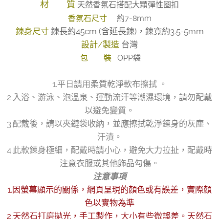
材 質
天然香氛石搭配大顆彈性圈扣
香氛石尺寸
約7-8mm
鍊身尺寸
鍊長約45cm (含延長鍊)，鍊寬約3.5-5mm
設計/製造
台灣
包 裝
OPP袋
1.平日請用柔質乾淨軟布擦拭 。
2.入浴、游泳、泡溫泉、運動流汗等潮濕環境，請勿配戴
以避免變質。
3.配戴後，請以夾鏈袋收納，並應擦拭乾淨鍊身的灰塵、
汗漬。
4.此款鍊身極細，配戴時請小心，避免大力拉扯，配戴時
注意衣服或其他飾品勾傷。
注意事項
1.因螢幕顯示的關係，網頁呈現的顏色或有誤差，實際顏
色以實物為準
2.天然石打磨拋光，手工製作，大小有些微誤差。天然石