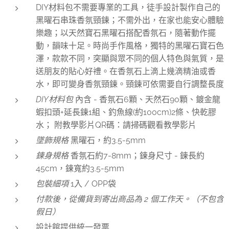
DIY材料包不需要專業的工具，徒手設計製作自己的
黑曜石串珠香氛頸鍊；不需外出，在家也能安心體驗
樂趣；以天然寶石黑曜石搭配香氛石，隨著動作擺
動，韻味十足。時尚手作風格，獨特的黑曜石寶石色
澤，款款不同，突顯與眾不同的個人特色與氣質，是
送朋友的貼心好禮。在香氛石上滴上幾滴精油或香
水，即可變身香氛頸鍊。頸鍊可依需要自行調整長度
DIY材料包
內含 - 香氛石6顆、天然石90顆、鍍金龍
蝦扣頭+延長鍊1組、釣魚線(約100cm)2條、快乾膠
水； 附教學影片QR碼：請掃碼觀看教學影片
墜飾
規格
黑曜石，約3.5-5mm
鍊身
規格
香氛石約7-8mm；鍊身尺寸 - 鍊長約
45cm，鍊寬約3.5-5mm
包裝細項
1入 / OPP袋
付款後，從備貨到寄出商品為 2 個工作天。（不包含
假日）
設計館提供統一發票