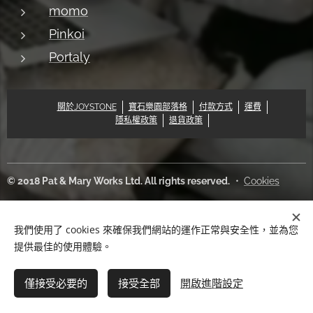
momo
Pinkoi
Portaly
關於JOYSTONE
寶石樂園部落格
付款方式
運費
隱私權政策
退貨政策
© 2018 Pat & Mary Works Ltd. All rights reserved.
Cookies
語言
我們使用了 cookies 來確保我們網站的運作正常與安全性，並為您
中文 (繁體)
English
提供最佳的使用體驗。
新增到購物車
僅接受必要的
接受全部
開啟進階設定