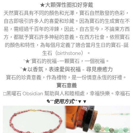
★大顆彈性圈扣好穿戴
天然寶石具有不同的顏色和光澤，寶石自然散發的色彩，
自古即吸引許多人的喜愛和珍藏。因為寶石的生成實在不
易，需經過千百年的淬鍊，因此，自古至今，不論東方西
方，都賦予寶石許多神秘的意義。在西方社會，依照寶石
的顏色和特性，為每個月定義了適合當月生日的寶石~誕
生石（birthstone）。
°★*寶石的祝福~一顆寶石，一個祝福。
°★以香氛，表達愛與祝福 - 尋見療癒力
寶石的珍貴意義，作為禮物，是一份情意永恆的好禮。
寶石意義
□黑曜石 Obsidian 幫助與人和睦相處，幸福快樂。幸福石
✎**使用方式**▼▼