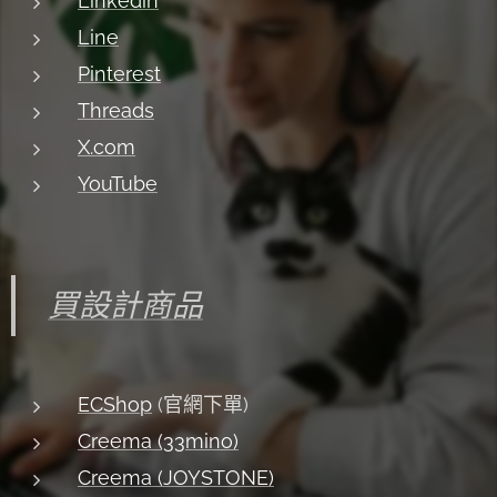
Linkedin
Line
Pinterest
Threads
X.com
YouTube
買設計商品
ECShop
(官網下單)
Creema (33mino)
Creema (JOYSTONE)