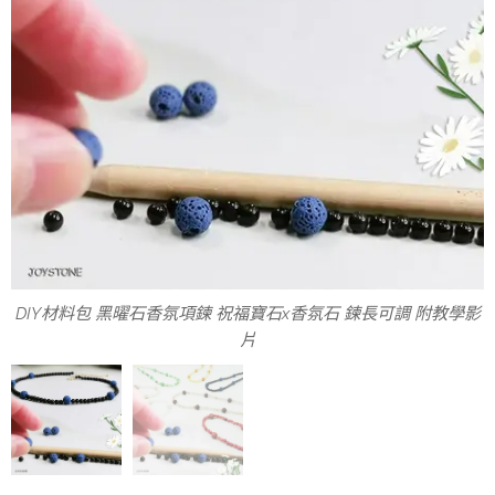
DIY材料包 黑曜石香氛項鍊 祝福寶石x香氛石 鍊長可調 附教學影
DIY材料包振興優惠組 香氛項鍊 祝福寶石串珠x香氛石
片