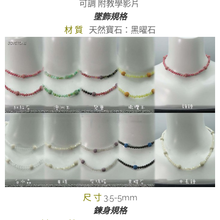
可調 附教學影片
墜飾規格
材 質
天然寶石：黑曜石
尺 寸
3.5-5mm
鍊身規格