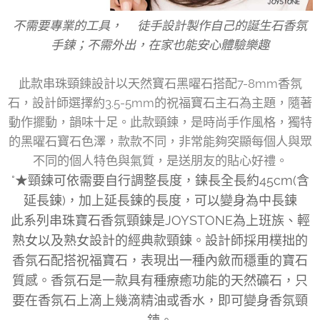
不需要專業的工具，🖐徒手設計製作自己的誕生石香氛
手鍊；不需外出，在家也能安心體驗樂趣
此款串珠頸鍊設計以天然寶石黑曜石搭配7-8mm香氛
石，設計師選擇約3.5-5mm的祝福寶石主石為主題，隨著
動作擺動，韻味十足。此款頸鍊，是時尚手作風格，獨特
的黑曜石寶石色澤，款款不同，非常能夠突顯每個人與眾
不同的個人特色與氣質，是送朋友的貼心好禮。
°★頸鍊可依需要自行調整長度，鍊長全長約45cm(含
延長鍊)，加上延長鍊的長度，可以變身為中長鍊
此系列串珠寶石香氛頸鍊是JOYSTONE為上班族、輕
熟女以及熟女設計的經典款頸鍊。設計師採用樸拙的
香氛石配搭祝福寶石，表現出一種內斂而穩重的寶石
質感。香氛石是一款具有種療癒功能的天然礦石，只
要在香氛石上滴上幾滴精油或香水，即可變身香氛頸