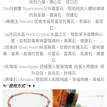
旺的力量。開心石、成功石
□10月碧璽 Tourmaline又叫電氣石，幫助抵抗人體和環境
的負能量。護身石、保護石
□橄欖玉 Peridot 促進幸福及富足的寶石。幸福石、富足
石。
□4月白水晶 Rock Crystal 水晶之王，幫助潔淨身體與心
靈，並幫助事業與愛情順利。事業石、健康石。
□珍珠貝 Shell Pearl 純潔無瑕、珍貴的有機玉石，富有健
康、富貴、長壽的意義。珍愛石、富貴石、長壽石、健康
石
□灰瑪瑙 Gray Agate 舒緩個人緊張情緒, 改善人際關係, 提
升自信。自信石、好緣石
□黑曜石 Obsidian 幫助與人和睦相處，幸福快樂。幸福石
✎**使用方式**▼▼