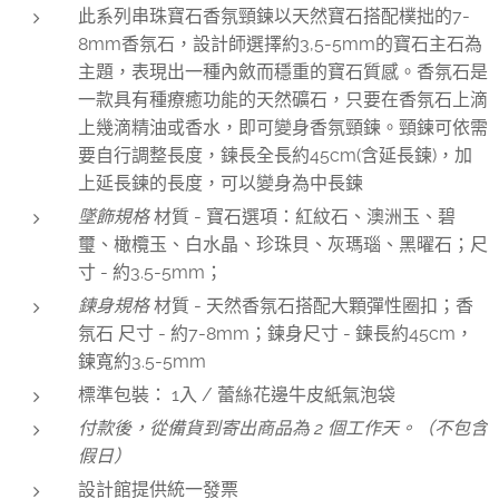
此系列串珠寶石香氛頸鍊以天然寶石搭配樸拙的7-
8mm香氛石，設計師選擇約3,5-5mm的寶石主石為
主題，表現出一種內斂而穩重的寶石質感。香氛石是
一款具有種療癒功能的天然礦石，只要在香氛石上滴
上幾滴精油或香水，即可變身香氛頸鍊。頸鍊可依需
要自行調整長度，鍊長全長約45cm(含延長鍊)，加
上延長鍊的長度，可以變身為中長鍊
墜飾規格
材質 - 寶石選項：紅紋石、澳洲玉、碧
璽、橄欖玉、白水晶、珍珠貝、灰瑪瑙、黑曜石；尺
寸 - 約3.5-5mm；
鍊身
規格
材質 - 天然香氛石搭配大顆彈性圈扣；香
氛石 尺寸 - 約7-8mm；鍊身尺寸 - 鍊長約45cm，
鍊寬約3.5-5mm
標準包裝： 1入 / 蕾絲花邊牛皮紙氣泡袋
付款後，從備貨到寄出商品為 2 個工作天。（不包含
假日）
設計館提供統一發票