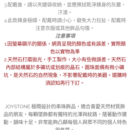
3.配戴後，請以夾鏈袋收納，並應擦拭乾淨鍊身的灰塵、
汗漬。
4.此款鍊身極細，配戴時請小心，避免大力拉扯，配戴時
注意衣服或其他飾品勾傷。
注意事項
1.因螢幕顯示的關係，網頁呈現的顏色或有誤差，實際顏
色以實物為準
2.天然石打磨拋光，手工製作，大小有些微誤差。天然石
內部結構屬於多礦坑或划痕的晶石，圓珠面偶有微小礦
坑，是天然石的自然現象，不影響配戴時的美觀。選購時
須認知再行下訂。
JOYSTONE 極簡設計的串珠飾品，適合喜愛天然材質飾
品的朋友，每顆墜飾都有獨特的光澤與紋路，隨著動作擺
動，韻味十足。非常能夠凸顯每個人與眾不同的個人特色
與氣質。