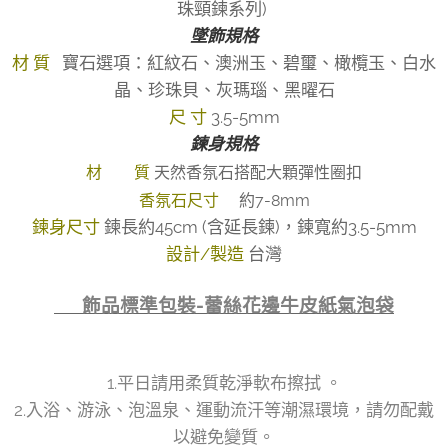
珠頸鍊系列)
墜飾規格
材 質
寶石選項：紅紋石、澳洲玉、碧璽、橄欖玉、白水
晶、珍珠貝、灰瑪瑙、黑曜石
尺 寸
3.5-5mm
鍊身規格
材 質
天然香氛石搭配大顆彈性圈扣
香氛石尺寸
約7-8mm
鍊身尺寸
鍊長約45cm (含延長鍊)，鍊寬約3.5-5mm
設計/製造
台灣
👉 飾品標準包裝-蕾絲花邊牛皮紙氣泡袋
1.平日請用柔質乾淨軟布擦拭 。
2.入浴、游泳、泡溫泉、運動流汗等潮濕環境，請勿配戴
以避免變質。