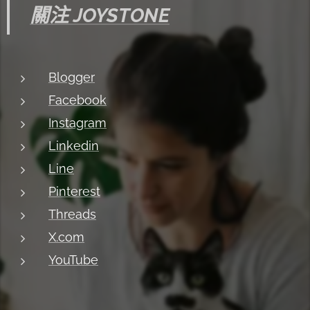
關注 JOYSTONE
Blogger
Facebook
Instagram
Linkedin
Line
Pinterest
Threads
X.com
YouTube