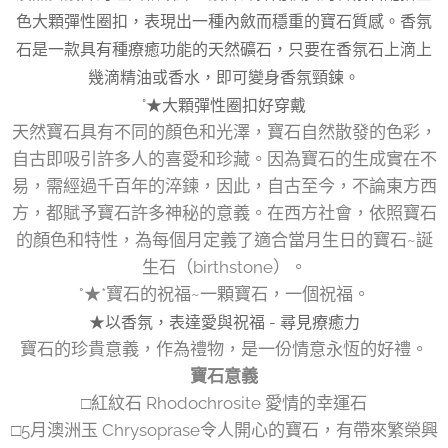
色大顆彈性圈扣，表現出一種內斂而穩重的寶石質感。香氛
石是一款具有種療癒功能的天然礦石，只要在香氛石上滴上
幾滴精油或香水，即可變身香氛頸鍊。
°★大顆彈性圈扣好穿戴
天然寶石具有不同的顏色和光澤，寶石自然散發的色彩，
自古即吸引許多人的喜愛和珍藏。因為寶石的生成實在不
易，需經過千百年的淬鍊，因此，自古至今，不論東方西
方，都賦予寶石許多神秘的意義。在西方社會，依照寶石
的顏色和特性，為每個月定義了適合當月生日的寶石~誕
生石（birthstone）。
°★*寶石的祝福~一顆寶石，一個祝福。
★以香氛，表達愛與祝福 - 尋見療癒力
寶石的珍貴意義，作為禮物，是一份情意永恆的好禮。
寶石意義
□紅紋石 Rhodochrosite 愛情的幸運石
□5月澳洲玉 Chrysoprase令人開心的寶石，有帶來繁榮興