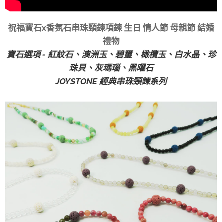
祝福寶石x香氛石串珠頸鍊項鍊 生日 情人節 母親節 結婚
禮物
寶石選項 - 紅紋石、澳洲玉、碧璽、橄欖玉、白水晶、珍
珠貝、灰瑪瑙、黑曜石
JOYSTONE 經典串珠頸鍊系列