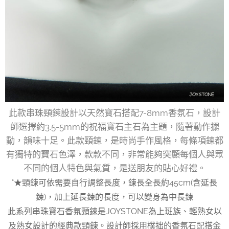
此款串珠頸鍊設計以天然寶石搭配7-8mm香氛石，設計
師選擇約3.5-5mm的祝福寶石主石為主題，隨著動作擺
動，韻味十足。此款頸鍊，是時尚手作風格，每條項鍊都
有獨特的寶石色澤，款款不同，非常能夠突顯每個人與眾
不同的個人特色與氣質，是送朋友的貼心好禮。
°★頸鍊可依需要自行調整長度，鍊長全長約45cm(含延長
鍊)，加上延長鍊的長度，可以變身為中長鍊
此系列串珠寶石香氛頸鍊是JOYSTONE為上班族、輕熟女以
及熟女設計的經典款頸鍊。設計師採用樸拙的香氛石配搭金