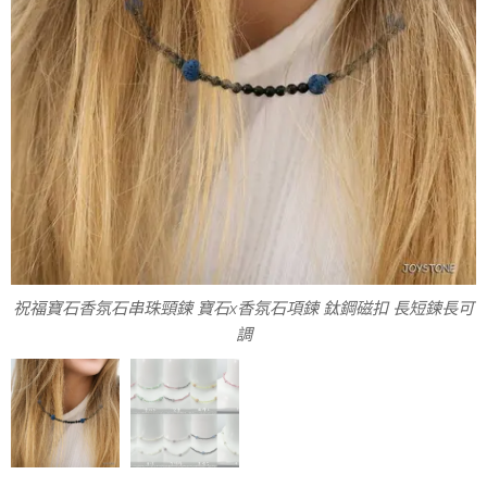
串珠香氛項鍊 8款祝福寶石可選
祝福寶石香氛石串珠頸鍊 寶石x香氛石項鍊 鈦鋼磁扣 長短鍊長可
調