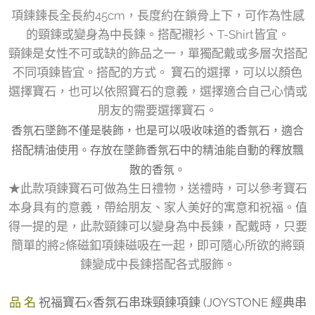
項鍊鍊長全長約45cm，長度約在鎖骨上下，可作為性感
的頸鍊或變身為中長鍊。搭配襯衫、T-Shirt皆宜。
頸鍊是女性不可或缺的飾品之一，單獨配戴或多層次搭配
不同項鍊皆宜。搭配的方式。 寶石的選擇，可以以顏色
選擇寶石，也可以依照寶石的意義，選擇適合自己心情或
朋友的需要選擇寶石。
香氛石墜飾不僅是裝飾，也是可以吸收味道的香氛石，適合
搭配精油使用。存放在墜飾香氛石中的精油能自動的釋放飄
散的香氛。
★此款項鍊寶石可做為生日禮物，送禮時，可以參考寶石
本身具有的意義，帶給朋友、家人美好的寓意和祝福。值
得一提的是，此款頸鍊可以變身為中長鍊，配戴時，只要
簡單的將2條磁釦項鍊磁吸在一起，即可隨心所欲的將頸
鍊變成中長鍊搭配各式服飾。
品 名
祝福寶石x香氛石串珠頸鍊項鍊 (JOYSTONE 經典串