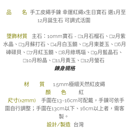
品 名
手工皮繩手鍊 幸運紅繩x生日寶石 選1月至
12月誕生石 可調式活圍
墜飾材質
主石：10mm寶石 - □1月石榴石、□2月紫
水晶、□3月蘇打石、□4月白玉髓、□5月東菱玉、□6月
硨磲貝、□7月紅玉髓、□8月綠瑪瑙、□9月藍晶石、
□10月粉晶、□11月黃玉、□12月螢石
鍊身規格
材 質
1.5mm極細天然紅皮繩
顏 色
紅
尺寸(±2mm)
手圍在13~16cm可配戴，手鍊可依手
圍自行調整；手圍在13cm以下、16cm以上者，需客
製。
設計/製造
台灣