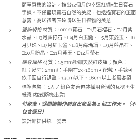
簡單質樸的設計，推出12個月的幸運紅繩x生日寶石
手鍊。不僅呈現寶石自然的美感，也透過寶石的正面
意義，為送禮者表達贈送生日禮物的美意
墜飾
規格
材質：10mm寶石 - □1月石榴石、□2月紫
水晶、□3月蘇打石、□4月白玉髓、□5月東菱玉、□6
月貝珠、□7月紅玉髓、□8月綠瑪瑙、□9月藍晶石、
□10月粉晶、□11月黃玉、□12月螢石
鍊
身規格
材質：1.5mm極細天然紅皮繩；顏色：
紅；尺寸(±2mm)：手圍在13~16cm可配戴，手鍊可
依手圍自行調整；13cm以下、16cm以上者需客製
標準包裝： 1入 / 綠色友善包裝採用台灣的瓦楞再生
紙漿 (樣式隨機出貨)
付款後，從開始製作到寄出商品為 2 個工作天。（不
包含假日）
設計館提供統一發票