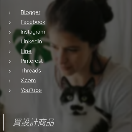
Blogger
Facebook
Instagram
Linkedin
Line
Pinterest
Threads
X.com
YouTube
買設計商品