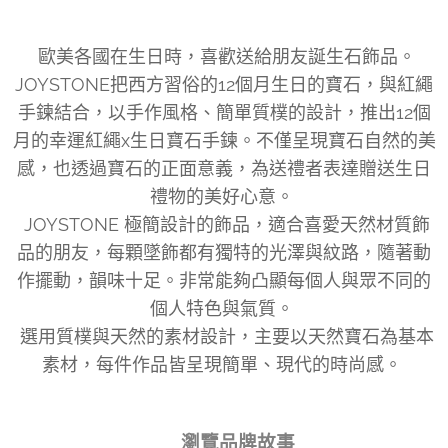
歐美各國在生日時，喜歡送給朋友誕生石飾品。
JOYSTONE把西方習俗的12個月生日的寶石，與紅繩
手鍊結合，以手作風格、簡單質樸的設計，推出12個
月的幸運紅繩x生日寶石手鍊。不僅呈現寶石自然的美
感，也透過寶石的正面意義，為送禮者表達贈送生日
禮物的美好心意。
JOYSTONE 極簡設計的飾品，適合喜愛天然材質飾
品的朋友，每顆墜飾都有獨特的光澤與紋路，隨著動
作擺動，韻味十足。非常能夠凸顯每個人與眾不同的
個人特色與氣質。
選用質樸與天然的素材設計，主要以天然寶石為基本
素材，每件作品皆呈現簡單、現代的時尚感。
👉 瀏覽品牌故事