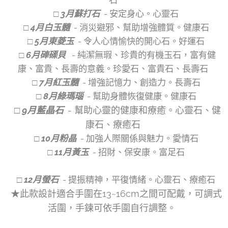
□ 3月蘇打石
- 安定身心。心靈石
□ 4月白玉髓
- 消災避邪、幫助增強體質。健康石
□ 5月東菱玉
- 令人心情愉快的開心石。好運石
□ 6月硨磲貝
- 純潔無瑕、珍貴的有機玉石，富有健
康、富貴、長壽的意義。珍愛石、富貴石、長壽石
□ 7月紅玉髓
- 增強記憶力、創造力。長壽石
□ 8月綠瑪瑙
- 幫助身體恢復健康。健康石
□ 9月藍晶石
- 幫助心靈的健康和療癒。心靈石、健
康石、療癒石
□ 10月粉晶
- 加強人際關係與魅力。愛情石
□ 11月黃玉
- 招財、保安康。富足石
□ 12月螢石
- 提振精神，平復情緒。心靈石、療癒石
★此款設計適合手圍在13~16cm之間可配戴，可調式
活圍，手鍊可依手圍自行調整。