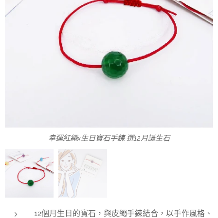
幸運紅繩x生日寶石手鍊 選12月誕生石
十二月螢石
12個月生日的寶石，與皮繩手鍊結合，以手作風格、