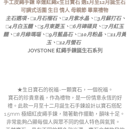
手工皮繩手鍊 幸運紅繩x生日寶石 選1月至12月誕生石
可調式活圍 生日 情人 母親節 畢業禮物
主石選項 - □1月石榴石、□2月紫水晶、□3月蘇打石、
□4月白玉髓、□5月東菱玉、□6月硨磲貝、□7月紅玉
髓、□8月綠瑪瑙、□9月藍晶石、□10月粉晶、□11月黃
玉、□12月螢石
JOYSTONE 紅繩手鍊誕生石系列
★生日寶石的祝福~一顆寶石，一個祝福。
寶石的珍貴意義，作為禮物，是一份情意永恆的好
禮。此款一月至十二月誕生石手鍊設計以寶石搭配
1.5mm 極細紅皮繩手鍊，隨著動作擺動，韻味十足。
非常能夠凸顯每個人與眾不同的個人特色與氣質。