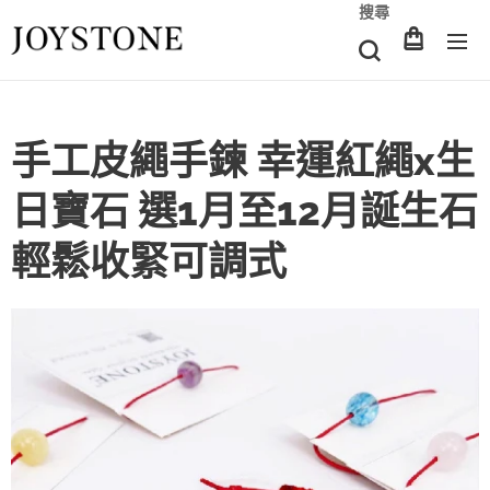
搜尋
手工皮繩手鍊 幸運紅繩x生
日寶石 選1月至12月誕生石
輕鬆收緊可調式