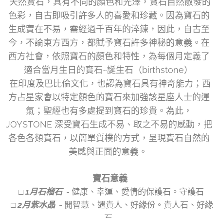
天然寶石，具有不同的顏色和光澤，寶石自然散發的
色彩，自古即吸引許多人的喜愛和珍藏。因為寶石的
生成實在不易，需經過千百年的淬鍊，因此，自古至
今，不論東方西方，都賦予寶石許多神秘的意義。在
西方社會，依照寶石的顏色和特性，為每個月定義了
適合當月生日的寶石~誕生石（birthstone）
在印度及巴比倫文化，也認為寶石具有神奇能力；西
方占星家會以特定顏色的寶石來加強該星座人士的運
氣；聖經也有多處提到寶石的珍貴。為此，
JOYSTONE 深受寶石生成不易、取之不易的感動，把
各色各類寶石，以簡單質樸的方式，呈現寶石自然的
美感與正面的意義。
寶石意義
□ 1月石榴石
- 健康、幸運、愛情的保護石。守護石
□ 2月紫水晶
- 開智慧、遇貴人、好緣份。貴人石、好緣
石