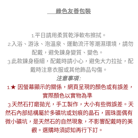
👉 綠色友善包裝
1.平日請用柔質乾淨軟布擦拭。
2.入浴、游泳、泡溫泉、運動流汗等潮濕環境，請勿
配戴，避免鍊身變質、變色。
3.此款鍊身極細，配戴時請小心，避免大力拉扯，配
戴時注意衣服或其他飾品勾傷。
注意事項 :
1.★ 因螢幕顯示的關係，網頁呈現的顏色或有誤差，
實際顏色以實物為準
3.天然石打磨拋光，手工製作，大小有些微誤差。天
然石內部結構屬於多礦坑或划痕的晶石，圓珠面偶有
微小礦坑，是天然石的自然現象，不影響配戴時的美
觀。選購時須認知再行下訂。