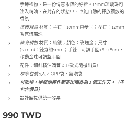
手鍊禮物，是一份情意永恆的好禮。12mm琉璃珠可
注入精油，在封存的狀態中，也能自動的釋放飄散的
香氛
墜飾規格
材質：主石：10mm東菱玉；配石：12mm
香氛琉璃珠
鍊
身規格
材質：純銀；顏色：玫瑰金；尺寸
(±2mm)：鍊寬約1mm；手鍊 - 可調手圍16 ~18cm，
移動金珠可調整手圍
配件：細針精油滴管 x 1 (款式隨機出貨)
標準包裝
1入 / OPP袋、氣泡袋
付款後，從開始製作到寄出商品為 2 個工作天。（不
包含假日）
設計館提供統一發票
990
TWD