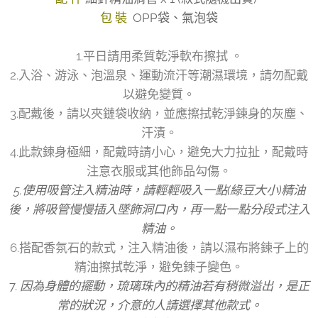
包 裝
OPP袋、氣泡袋
1.平日請用柔質乾淨軟布擦拭 。
2.入浴、游泳、泡溫泉、運動流汗等潮濕環境，請勿配戴
以避免變質。
3.配戴後，請以夾鏈袋收納，並應擦拭乾淨鍊身的灰塵、
汗漬。
4.此款鍊身極細，配戴時請小心，避免大力拉扯，配戴時
注意衣服或其他飾品勾傷。
5.使用吸管注入精油時，請輕輕吸入一點(綠豆大小)精油
後，將吸管慢慢插入墜飾洞口內，再一點一點分段式注入
精油。
6.搭配香氛石的款式，注入精油後，請以濕布將鍊子上的
精油擦拭乾淨，避免鍊子變色。
7.
因為身體的擺動，琉璃珠內的精油若有稍微溢出，是正
常的狀況，介意的人請選擇其他款式。