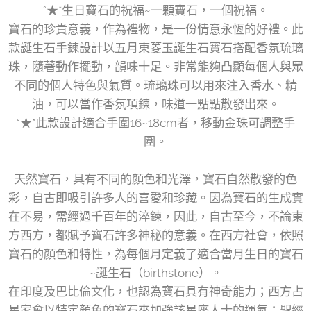
°★*生日寶石的祝福~一顆寶石，一個祝福。
寶石的珍貴意義，作為禮物，是一份情意永恆的好禮。此
款誕生石手鍊設計以五月東菱玉誕生石寶石搭配香氛琉璃
珠，隨著動作擺動，韻味十足。非常能夠凸顯每個人與眾
不同的個人特色與氣質。琉璃珠可以用來注入香水、精
油，可以當作香氛項鍊，味道一點點散發出來。
°★*此款設計適合手圍16~18cm者，移動金珠可調整手
圍。
天然寶石，具有不同的顏色和光澤，寶石自然散發的色
彩，自古即吸引許多人的喜愛和珍藏。因為寶石的生成實
在不易，需經過千百年的淬鍊，因此，自古至今，不論東
方西方，都賦予寶石許多神秘的意義。在西方社會，依照
寶石的顏色和特性，為每個月定義了適合當月生日的寶石
~誕生石（birthstone）。
在印度及巴比倫文化，也認為寶石具有神奇能力；西方占
星家會以特定顏色的寶石來加強該星座人士的運氣；聖經