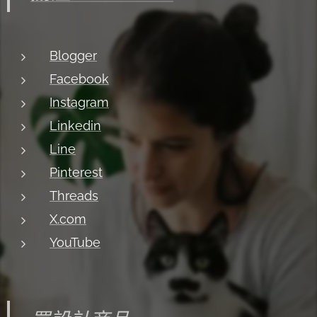
Blogger
Facebook
Instagram
Linkedin
Line
Pinterest
Threads
X.com
YouTube