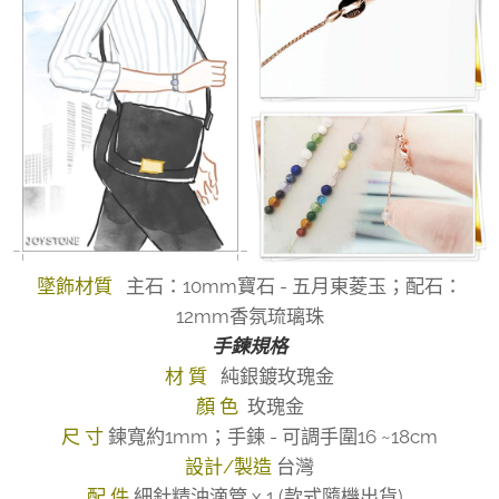
墜飾材質
主石：10mm寶石 - 五月東菱玉；配石：
12mm香氛琉璃珠
手鍊規格
材 質
純銀鍍玫瑰金
顏 色
玫瑰金
尺 寸
鍊寬約1mm；手鍊 - 可調手圍16 ~18cm
設計/製造
台灣
配 件
細針精油滴管 x 1 (款式隨機出貨)