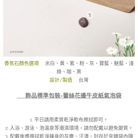
香氛石顏色選項
米白、黃、紫、粉、灰、寶藍、魅藍、淺
綠、咖、黑
設計/製造
台灣
👉 飾品標準包裝-蕾絲花邊牛皮紙氣泡袋
1. 平日請用柔質乾淨軟布擦拭即可。
2. 入浴、游泳、泡溫泉等潮濕環境，請勿配戴以避免變質。
3. 配戴後應擦拭乾淨鍊身的灰塵、汗漬，封存於夾鏈袋內隔