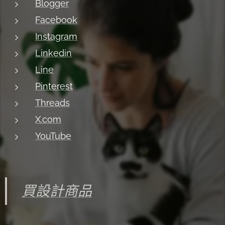
Blogger
Facebook
Instagram
Linkedin
Line
Pinterest
Threads
X.com
YouTube
買設計商品