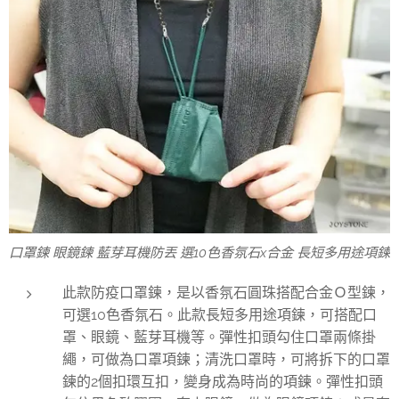
口罩鍊 眼鏡鍊 藍芽耳機防丟 選10色香氛石x合金 長短多用途項鍊
此款防疫口罩鍊，是以香氛石圓珠搭配合金Ｏ型鍊，
可選10色香氛石。此款長短多用途項鍊，可搭配口
罩、眼鏡、藍芽耳機等。彈性扣頭勾住口罩兩條掛
繩，可做為口罩項鍊；清洗口罩時，可將拆下的口罩
鍊的2個扣環互扣，變身成為時尚的項鍊。彈性扣頭