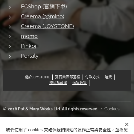
ECShop
(官網下單)
Creema (33mino)
Creema (JOYSTONE)
momo
Pinkoi
Portaly
關於JOYSTONE
寶石樂園部落格
付款方式
運費
隱私權政策
退貨政策
© 2018 Pat & Mary Works Ltd. All rights reserved.
Cookies
語言
我們使用了 cookies 來確保我們網站的運作正常與安全性，並為您
中文 (繁體)
English