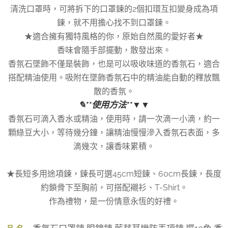
清洗口罩時，可將拆下的口罩鍊的2個扣環互扣變身成為項
鍊，就不用擔心找不到口罩鍊。
★適合擁有獨特風格的你，原始自然風的愛好者★
香味會隨手部擺動，散發出來。
香氛石墜飾不僅是裝飾，也是可以吸收味道的香氛石，適合
搭配精油使用。吸附在墜飾香氛石中的精油能自動的釋放飄
散的香氛。
✎**使用方法**▼▼
香氛石可滴入香水或精油，使用時，請一次滴一小滴，約一
顆綠豆大小，等待幾分鐘，讓精油慢慢滲入香氛石表面，多
滴幾次，讓香味累積。
★長短多用途項鍊，鍊長可選45cm短鍊、60cm長鍊，長度
約鎖骨下至胸前，可搭配襯衫、T-Shirt。
作為禮物，是一份情意永恆的好禮。