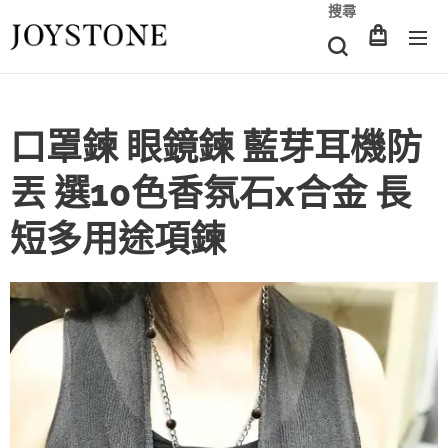
搜尋
口罩鍊 眼鏡鍊 藍芽耳機防
丟 選10色香氛石x合金 長
短多用途項鍊