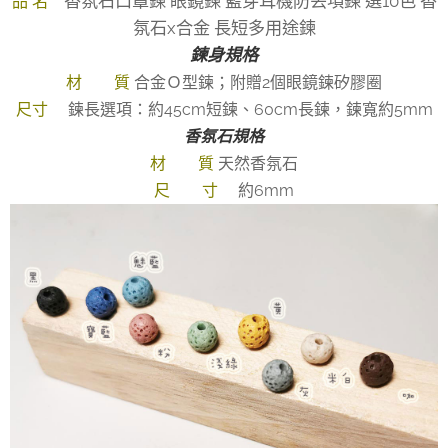
香氛石口罩鍊 眼鏡鍊 藍芽耳機防丟項鍊 選10色 香
品 名
氛石x合金 長短多用途鍊
鍊身規格
材 質
合金Ｏ型鍊；附贈2個眼鏡鍊矽膠圈
尺寸
鍊長選項：約45cm短鍊、60cm長鍊，鍊寬約5mm
香氛石規格
材 質
天然香氛石
尺 寸
約6mm