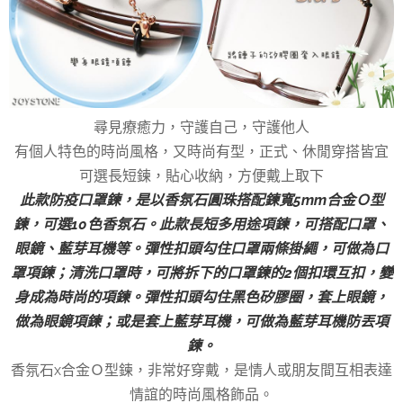
尋見療癒力，守護自己，守護他人
有個人特色的時尚風格，又時尚有型，正式、休閒穿搭皆宜
可選長短鍊，貼心收納，方便戴上取下
此款防疫口罩鍊，是以香氛石圓珠搭配鍊寬5mm合金Ｏ型
鍊，可選10色香氛石。此款長短多用途項鍊，可搭配口罩、
眼鏡、藍芽耳機等。彈性扣頭勾住口罩兩條掛繩，可做為口
罩項鍊；清洗口罩時，可將拆下的口罩鍊的2個扣環互扣，變
身成為時尚的項鍊。彈性扣頭勾住黑色矽膠圈，套上眼鏡，
做為眼鏡項鍊；或是套上藍芽耳機，可做為藍芽耳機防丟項
鍊。
香氛石x合金Ｏ型鍊，非常好穿戴，是情人或朋友間互相表達
情誼的時尚風格飾品。