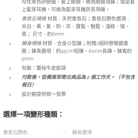
勾住黑色矽膠圈，套上眼鏡，做為眼鏡項鍊；或是套
上藍芽耳機，可做為藍芽耳機防丟項鍊。
香氛石規格
材質 - 天然香氛石；香氛石顏色選項 -
米白、黃、紫、粉、灰、寶藍、魅藍、淺綠、咖、
黑； 尺寸 - 約6mm
鍊身規格
材質 - 合金Ｏ型鍊；附贈2個矽膠眼鏡套
圈；鍊長選項：約45cm短鍊、60cm長鍊，鍊寬約
5mm
包裝：蕾絲牛皮紙袋
付款後，從備貨到寄出商品為 2 個工作天。（不包含
假日）
設計館提供統一發票
選擇一項變形種類：
香氛石顏色
鍊長選項