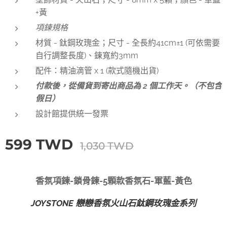
+黃
項鍊規格
材質 - 鈦鋼玫瑰金；尺寸 - 全長約41cm±1 (可依需要
自行調整長度)、鍊寬約3mm
配件：精油滴管 x 1 (款式隨機出貨)
付款後，從備貨到寄出商品為 2 個工作天。（不包含
假日）
設計館提供統一發票
599
TWD
1,030
TWD
香氛項鍊-鎖骨鍊-5顆款香氛石-軍藍-黃色
JOYSTONE 戀戀香氛火山石鈦鋼玫瑰金系列