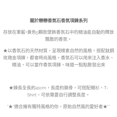
關於戀戀香氛石香氛項鍊系列
存放在軍藍+黃色5顆款墜飾香氛石中的精油能自動的釋放
飄散的香氛。
★以香氛石的天然材質，呈現樸素自然的風格。搭配鈦鋼
玫瑰金項鍊，都會時尚風格。香氛石可以用來注入香水、
精油，可以當作香氛項鍊，味道一點點散發出來
★鍊長全長約41cm，長度約鎖骨，可搭配襯衫、T-
Shirt，可依需要自行調整長度。
°★*適合擁有獨特風格的你，原始自然風的愛好者★°*