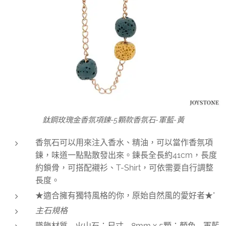
鈦鋼玫瑰金香氛項鍊-5顆款香氛石-軍藍-黃
香氛石可以用來注入香水、精油，可以當作香氛項
鍊，味道一點點散發出來。鍊長全長約41cm，長度
約鎖骨，可搭配襯衫、T-Shirt，可依需要自行調整
長度。
★適合擁有獨特風格的你，原始自然風的愛好者★°
主石規格
墜飾材質 - 火山石；尺寸 - 8mm x 5顆；顏色 - 軍藍