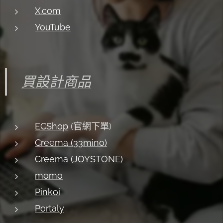
X.com
YouTube
買設計商品
ECShop
(官網下單)
Creema (33mino)
Creema (JOYSTONE)
momo
Pinkoi
Portaly