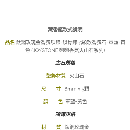
藏香瓶款式說明
品名
鈦鋼玫瑰金香氛項鍊-鎖骨鍊-5顆款香氛石-軍藍-黃
色 (JOYSTONE 戀戀香氛火山石系列)
主石規格
墜飾材質
火山石
尺 寸
8mm x 5顆
顏 色
軍藍+黃色
項鍊規格
材 質
鈦鋼玫瑰金