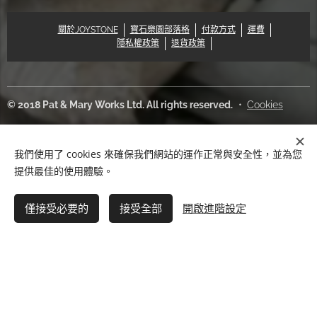
關於JOYSTONE
寶石樂園部落格
付款方式
運費
隱私權政策
退貨政策
© 2018 Pat & Mary Works Ltd. All rights reserved.
Cookies
語言
我們使用了 cookies 來確保我們網站的運作正常與安全性，並為您
中文 (繁體)
English
提供最佳的使用體驗。
缺貨
僅接受必要的
接受全部
開啟進階設定
快速結帳◇信用卡
How PayPal Works