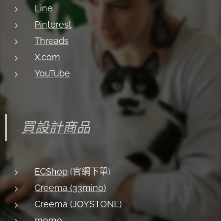
Line
Pinterest
Threads
X.com
YouTube
買設計商品
ECShop
(官網下單)
Creema (33mino)
Creema (JOYSTONE)
momo