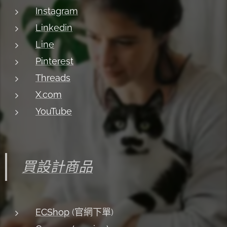
Instagram
Linkedin
Line
Pinterest
Threads
X.com
YouTube
買設計商品
ECShop
(官網下單)