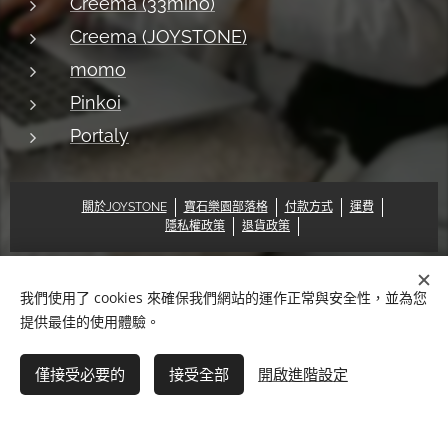
Creema (33mino)
Creema (JOYSTONE)
momo
Pinkoi
Portaly
關於JOYSTONE
寶石樂園部落格
付款方式
運費
隱私權政策
退貨政策
我們使用了 cookies 來確保我們網站的運作正常與安全性，並為您
© 2018 Pat & Mary Works Ltd. All rights reserved.
Cookies
提供最佳的使用體驗。
語言
僅接受必要的
接受全部
開啟進階設定
中文 (繁體)
English