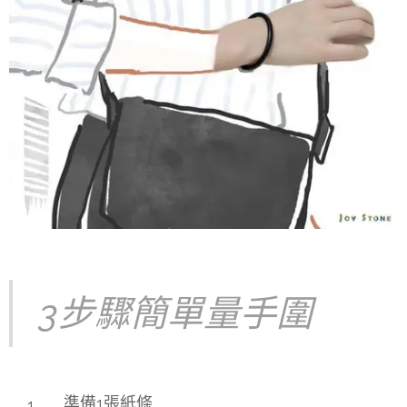
3步驟簡單量手圍
準備1張紙條