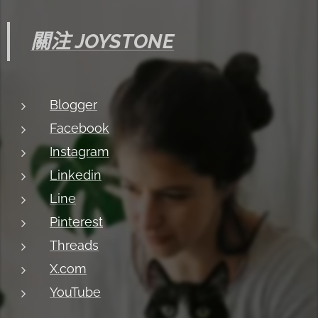
關注 JOYSTONE
Blogger
Facebook
Instagram
Linkedin
Line
Pinterest
Threads
X.com
YouTube